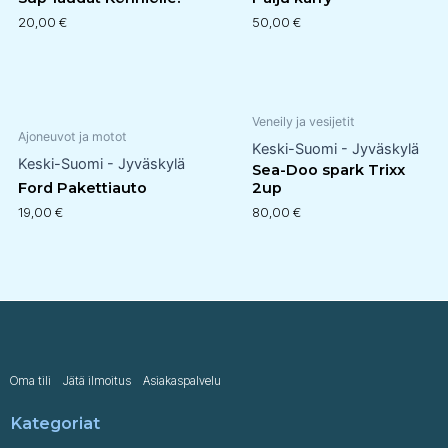
20,00
€
50,00
€
Veneily ja vesijetit
Ajoneuvot ja motot
Keski-Suomi - Jyväskylä
Keski-Suomi - Jyväskylä
Sea-Doo spark Trixx
Ford Pakettiauto
2up
19,00
€
80,00
€
Oma tili
Jätä ilmoitus
Asiakaspalvelu
Kategoriat