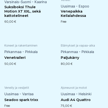
Varsinais-Suomi - Kaarina
Uusimaa - Espoo
Suksiboksi Thule
Motion XT XXL, sekä
Venepaikka
kattotelineet
Keilalahdessa
60,00
€
Free
Koneet ja rakentaminen
Elämykset ja vapaa-aika
Pirkanmaa - Pirkkala
Pirkanmaa - Pirkkala
Venetraileri
Paljukärry
50,00
€
80,00
€
Veneily ja vesijetit
Ajoneuvot ja motot
Uusimaa - Vantaa
Uusimaa - Helsinki
Seadoo spark trixx
Audi A4 Quattro
Free
75,00
€