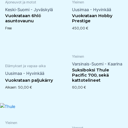
Ajoneuvot ja motot
Yleinen
Keski-Suomi - Jyväskylä
Uusimaa - Hyvinkää
Vuokrataan 6hlö
Vuokrataan Hobby
asuntovaunu
Prestige
Free
450,00
€
Yleinen
Varsinais-Suomi - Kaarina
Elämykset ja vapaa-aika
Suksiboksi Thule
Uusimaa - Hyvinkää
Pacific 700, sekä
Vuokrataan paljukärry
kattotelineet
Alkaen:
50,00
€
60,00
€
Yleinen
Veneet