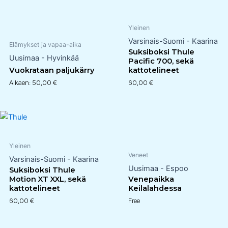
Yleinen
Varsinais-Suomi - Kaarina
Elämykset ja vapaa-aika
Suksiboksi Thule
Uusimaa - Hyvinkää
Pacific 700, sekä
Vuokrataan paljukärry
kattotelineet
Alkaen:
50,00
€
60,00
€
Yleinen
Veneet
Varsinais-Suomi - Kaarina
Uusimaa - Espoo
Suksiboksi Thule
Motion XT XXL, sekä
Venepaikka
kattotelineet
Keilalahdessa
60,00
€
Free