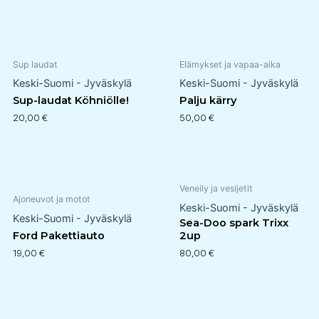
Sup laudat
Elämykset ja vapaa-aika
Keski-Suomi - Jyväskylä
Keski-Suomi - Jyväskylä
Sup-laudat Köhniölle!
Palju kärry
20,00
€
50,00
€
Veneily ja vesijetit
Ajoneuvot ja motot
Keski-Suomi - Jyväskylä
Keski-Suomi - Jyväskylä
Sea-Doo spark Trixx
Ford Pakettiauto
2up
19,00
€
80,00
€