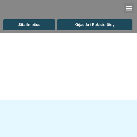
Siirry
M
sisältöön
Jätä ilmoitus
Kirjaudu / Rekisteröidy
Vuokrattavat