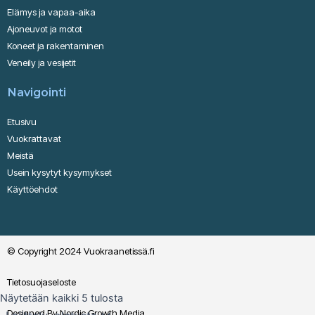
Elämys ja vapaa-aika
Ajoneuvot ja motot
Koneet ja rakentaminen
Veneily ja vesijetit
Navigointi
Etusivu
Vuokrattavat
Meistä
Usein kysytyt kysymykset
Käyttöehdot
© Copyright 2024 Vuokraanetissä.fi
Tietosuojaseloste
Näytetään kaikki 5 tulosta
Designed By Nordic Growth Media