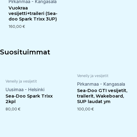
Pirkanmaa - Kangasala
Vuokraa
vesijetti+traileri (Sea-
doo Spark Trixx 3UP)
160,00
€
Suosituimmat
Veneily ja vesijetit
Veneily ja vesijetit
Pirkanmaa - Kangasala
Uusimaa - Helsinki
Sea-Doo GTI vesijetit,
Sea-Doo Spark Trixx
trailerit, Wakeboard,
2kpl
SUP laudat ym
80,00
€
100,00
€