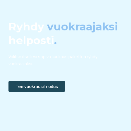
Ryhdy
vuokraajaksi
helposti
.
Valitse itsellesi sopiva kuukausipaketti ja ryhdy
vuokraajaksi.
Tee vuokrausilmoitus