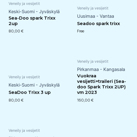
Veneily ja vesijetit
Veneily ja vesijetit
Keski-Suomi - Jyväskylä
Uusimaa - Vantaa
Sea-Doo spark Trixx
2up
Seadoo spark trixx
80,00
€
Free
Veneily ja vesijetit
Pirkanmaa - Kangasala
Vuokraa
Veneily ja vesijetit
vesijetti+traileri (Sea-
Keski-Suomi - Jyväskylä
doo Spark Trixx 2UP)
SeaDoo Trixx 3 up
vm 2023
80,00
€
160,00
€
Veneily ja vesijetit