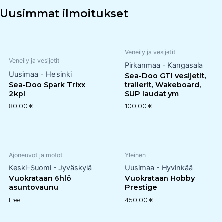
Uusimmat ilmoitukset
Veneily ja vesijetit
Veneily ja vesijetit
Pirkanmaa - Kangasala
Uusimaa - Helsinki
Sea-Doo GTI vesijetit,
Sea-Doo Spark Trixx
trailerit, Wakeboard,
2kpl
SUP laudat ym
80,00
€
100,00
€
Ajoneuvot ja motot
Yleinen
Keski-Suomi - Jyväskylä
Uusimaa - Hyvinkää
Vuokrataan 6hlö
Vuokrataan Hobby
asuntovaunu
Prestige
Free
450,00
€