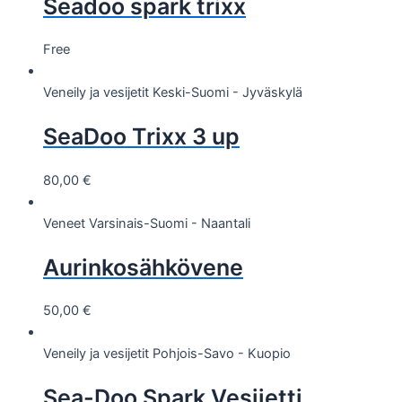
Seadoo spark trixx
Free
Veneily ja vesijetit
Keski-Suomi - Jyväskylä
SeaDoo Trixx 3 up
80,00
€
Veneet
Varsinais-Suomi - Naantali
Aurinkosähkövene
50,00
€
Veneily ja vesijetit
Pohjois-Savo - Kuopio
Sea-Doo Spark Vesijetti