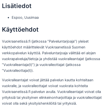
Lisätiedot
Espoo
,
Uusimaa
Käyttöehdot
Vuokraanetissä.fi (jatkossa ”Palveluntarjoaja”) yleiset
käyttöehdot määrittelevät Vuokraanetissä Suomen
verkkopalvelun käyttöä. Palveluntarjoaja välittää eri alojen
vuokrapalveluja/tietoja ja yhdistää vuokralleantajat (jatkossa
”Vuokralleantaja(t)”) ja vuokralleottajat (jatkossa
”Vuokralleottaja(t)).
Vuokralleantajat voivat jättää palvelun kautta kohteitaan
vuokralle, ja vuokralleottajat voivat vuokrata kohteita
Vuokraanetissä.fi palvelun avulla. Vuokralleantajat voivat olla
yrityksiä tai yksityinen elinkeinonharjoittaja ja vuokralleottajat
voivat olla sekä yksityishenkilöitä tai yrityksiä.