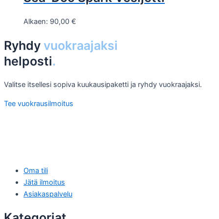
Alkaen:
90,00
€
Ryhdy
vuokraajaksi
helposti
.
Valitse itsellesi sopiva kuukausipaketti ja ryhdy vuokraajaksi.
Tee vuokrausilmoitus
Oma tili
Jätä ilmoitus
Asiakaspalvelu
Kategoriat