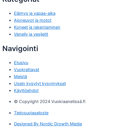
Elämys ja vapaa-aika
Ajoneuvot ja motot
Koneet ja rakentaminen
Veneily ja vesijetit
Navigointi
Etusivu
Vuokrattavat
Meistä
Usein kysytyt kysymykset
Käyttöehdot
© Copyright 2024 Vuokraanetissä.fi
Tietosuojaseloste
Designed By Nordic Growth Media