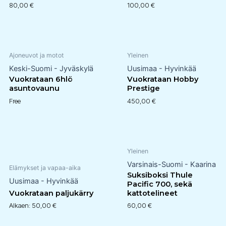
80,00
€
100,00
€
Ajoneuvot ja motot
Yleinen
Keski-Suomi - Jyväskylä
Uusimaa - Hyvinkää
Vuokrataan 6hlö
Vuokrataan Hobby
asuntovaunu
Prestige
Free
450,00
€
Yleinen
Varsinais-Suomi - Kaarina
Elämykset ja vapaa-aika
Suksiboksi Thule
Uusimaa - Hyvinkää
Pacific 700, sekä
Vuokrataan paljukärry
kattotelineet
Alkaen:
50,00
€
60,00
€