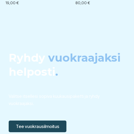
19,00
€
80,00
€
Ryhdy
vuokraajaksi
helposti
.
Valitse itsellesi sopiva kuukausipaketti ja ryhdy
vuokraajaksi.
Tee vuokrausilmoitus