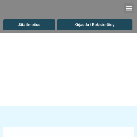
Siirry
M
sisältöön
Jätä ilmoitus
Kirjaudu / Rekisteröidy
Vuokrattavat