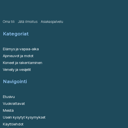
Oma tili
Jätä ilmoitus
Asiakaspalvelu
Kategoriat
Elämys ja vapaa-aika
Ajoneuvot ja motot
Koneet ja rakentaminen
Veneily ja vesijetit
Navigointi
Etusivu
Vuokrattavat
Meistä
Usein kysytyt kysymykset
Käyttöehdot