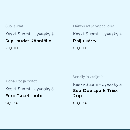
Sup laudat
Elämykset ja vapaa-aika
Keski-Suomi - Jyväskylä
Keski-Suomi - Jyväskylä
Sup-laudat Köhniölle!
Palju kärry
20,00
€
50,00
€
Veneily ja vesijetit
Ajoneuvot ja motot
Keski-Suomi - Jyväskylä
Keski-Suomi - Jyväskylä
Sea-Doo spark Trixx
Ford Pakettiauto
2up
19,00
€
80,00
€