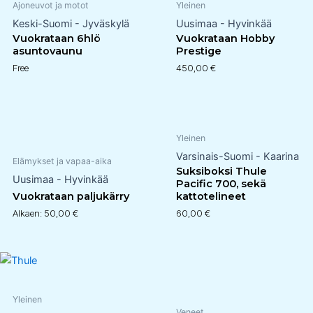
Ajoneuvot ja motot
Yleinen
Keski-Suomi - Jyväskylä
Uusimaa - Hyvinkää
Vuokrataan 6hlö
Vuokrataan Hobby
asuntovaunu
Prestige
Free
450,00
€
Yleinen
Varsinais-Suomi - Kaarina
Elämykset ja vapaa-aika
Suksiboksi Thule
Uusimaa - Hyvinkää
Pacific 700, sekä
Vuokrataan paljukärry
kattotelineet
Alkaen:
50,00
€
60,00
€
Yleinen
Veneet