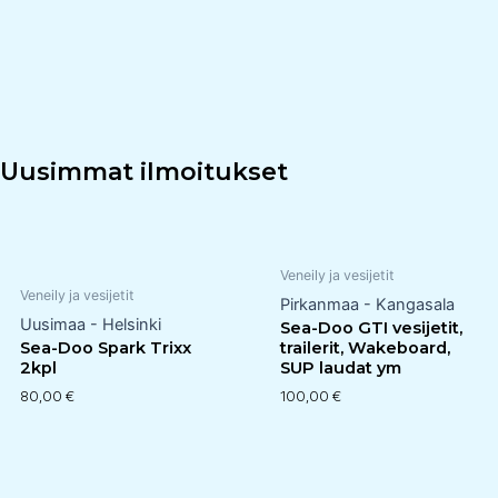
Uusimmat ilmoitukset
Veneily ja vesijetit
Veneily ja vesijetit
Pirkanmaa - Kangasala
Uusimaa - Helsinki
Sea-Doo GTI vesijetit,
Sea-Doo Spark Trixx
trailerit, Wakeboard,
2kpl
SUP laudat ym
80,00
€
100,00
€