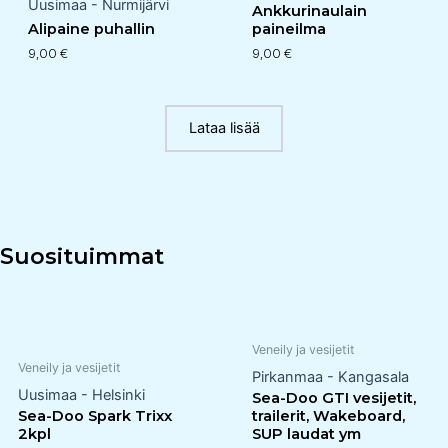
Uusimaa - Nurmijärvi
Ankkurinaulain
Alipaine puhallin
paineilma
9,00
€
9,00
€
Lataa lisää
Suosituimmat
Veneily ja vesijetit
Veneily ja vesijetit
Pirkanmaa - Kangasala
Uusimaa - Helsinki
Sea-Doo GTI vesijetit,
Sea-Doo Spark Trixx
trailerit, Wakeboard,
2kpl
SUP laudat ym