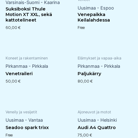
Varsinais-Suomi - Kaarina
Uusimaa - Espoo
Suksiboksi Thule
Motion XT XXL, sekä
Venepaikka
kattotelineet
Keilalahdessa
60,00
€
Free
Koneet ja rakentaminen
Elämykset ja vapaa-aika
Pirkanmaa - Pirkkala
Pirkanmaa - Pirkkala
Venetraileri
Paljukärry
50,00
€
80,00
€
Veneily ja vesijetit
Ajoneuvot ja motot
Uusimaa - Vantaa
Uusimaa - Helsinki
Seadoo spark trixx
Audi A4 Quattro
Free
75,00
€