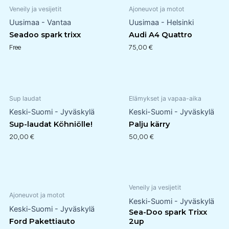
Veneily ja vesijetit
Ajoneuvot ja motot
Uusimaa - Vantaa
Uusimaa - Helsinki
Seadoo spark trixx
Audi A4 Quattro
Free
75,00
€
Sup laudat
Elämykset ja vapaa-aika
Keski-Suomi - Jyväskylä
Keski-Suomi - Jyväskylä
Sup-laudat Köhniölle!
Palju kärry
20,00
€
50,00
€
Veneily ja vesijetit
Ajoneuvot ja motot
Keski-Suomi - Jyväskylä
Keski-Suomi - Jyväskylä
Sea-Doo spark Trixx
Ford Pakettiauto
2up