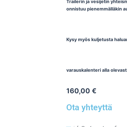
Trailerin ja vesijetin yhte
onnistuu pienemmälläkin au
Kysy myös kuljetusta halu
varauskalenteri alla oleva
160,00
€
Ota yhteyttä