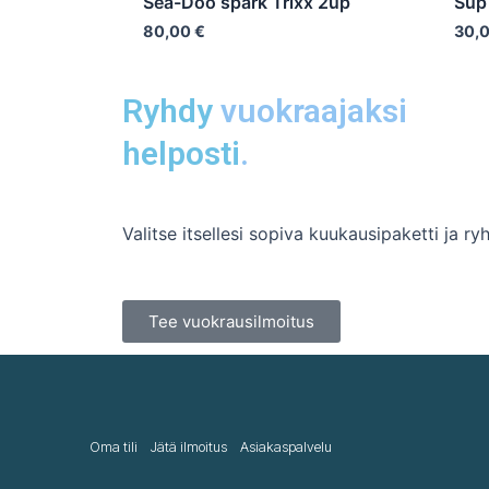
Sea-Doo spark Trixx 2up
Sup 
80,00
€
30,
Ryhdy
vuokraajaksi
helposti
.
Valitse itsellesi sopiva kuukausipaketti ja ry
Tee vuokrausilmoitus
Oma tili
Jätä ilmoitus
Asiakaspalvelu