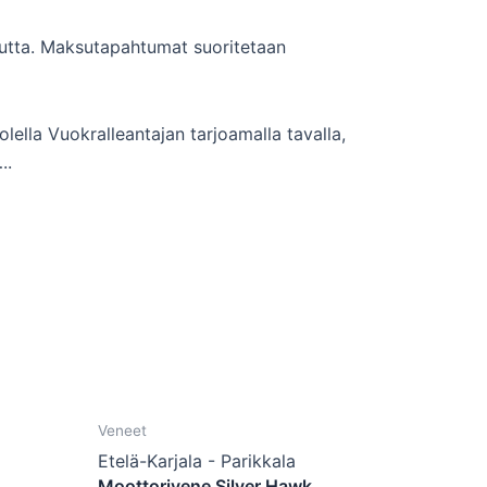
kautta. Maksutapahtumat suoritetaan
lella Vuokralleantajan tarjoamalla tavalla,
..
Veneet
Etelä-Karjala - Parikkala
Moottorivene Silver Hawk