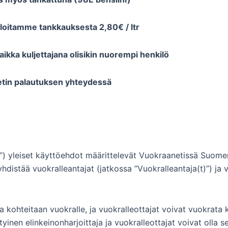
 veloitamme tankkauksesta 2,80€ / ltr
ikka kuljettajana olisikin nuorempi henkilö
etin palautuksen yhteydessä
ja”) yleiset käyttöehdot määrittelevät Vuokraanetissä Suome
 yhdistää vuokralleantajat (jatkossa ”Vuokralleantaja(t)”) ja 
a kohteitaan vuokralle, ja vuokralleottajat voivat vuokrata 
tyinen elinkeinonharjoittaja ja vuokralleottajat voivat olla se