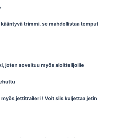
e
n kääntyvä trimmi, se mahdollistaa temput
, joten soveltuu myös aloittelijoille
kehuttu
yös jettitraileri ! Voit siis kuljettaa jetin