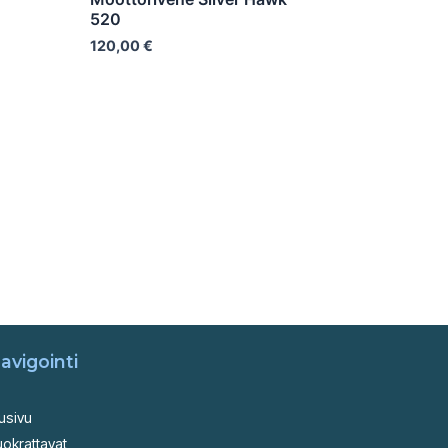
520
120,00
€
avigointi
usivu
okrattavat