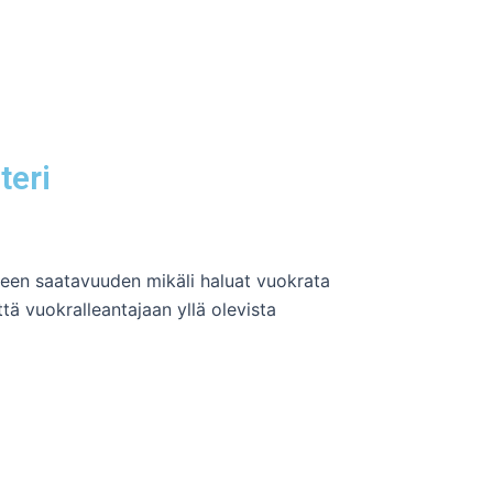
teri
tteen saatavuuden mikäli haluat vuokrata
tä vuokralleantajaan yllä olevista