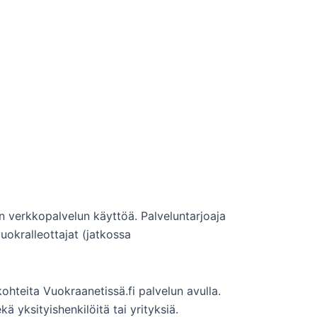
n verkkopalvelun käyttöä. Palveluntarjoaja
vuokralleottajat (jatkossa
kohteita Vuokraanetissä.fi palvelun avulla.
kä yksityishenkilöitä tai yrityksiä.