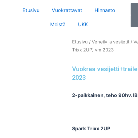
Etusivu
Vuokrattavat
Hinnasto
Meistä
UKK
Etusivu
/
Veneily ja vesijetit
/
Ve
Trixx 2UP) vm 2023
Vuokraa vesijetti+trail
2023
2-paikkainen, teho 90hv. IB
Spark Trixx 2UP