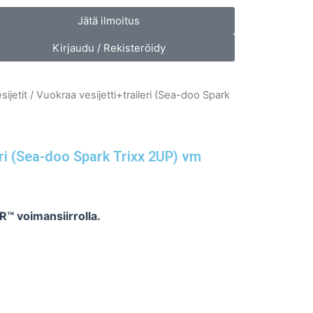
Jätä ilmoitus
Kirjaudu / Rekisteröidy
sijetit
/ Vuokraa vesijetti+traileri (Sea-doo Spark
eri (Sea-doo Spark Trixx 2UP) vm
R™ voimansiirrolla.