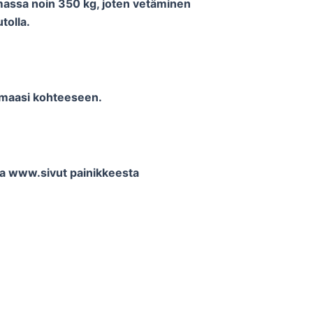
ismassa noin 350 kg, joten vetäminen
tolla.
amaasi kohteeseen.
sta www.sivut painikkeesta