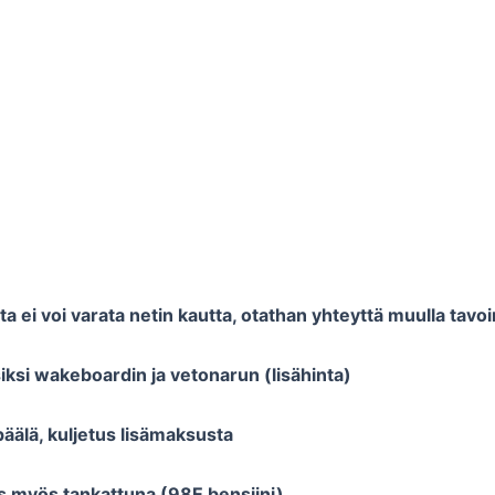
 ei voi varata netin kautta, otathan yhteyttä muulla tavoi
iksi wakeboardin ja vetonarun (lisähinta)
äälä, kuljetus lisämaksusta
tus myös tankattuna (98E bensiini)