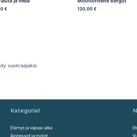
lauta ja mela
Moottorivene Bergut
00
€
120,00
€
hdy vuokraajaksi.
Kategoriat
N
Elämys ja vapaa-aika
Et
Ajoneuvot ja motot
Vu