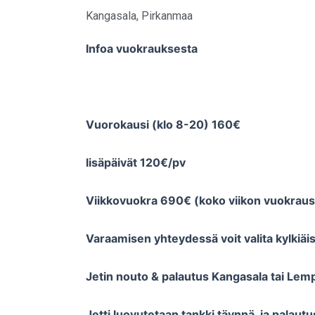
Kangasala
,
Pirkanmaa
Infoa vuokrauksesta
Vuorokausi (klo 8-20) 160€
lisäpäivät 120€/pv
Viikkovuokra 690€ (koko viikon vuokrausta
Varaamisen yhteydessä voit valita kylkiäis
Jetin nouto & palautus Kangasala tai Lemp
Jetti luovutetaan tankki täynnä, ja palau