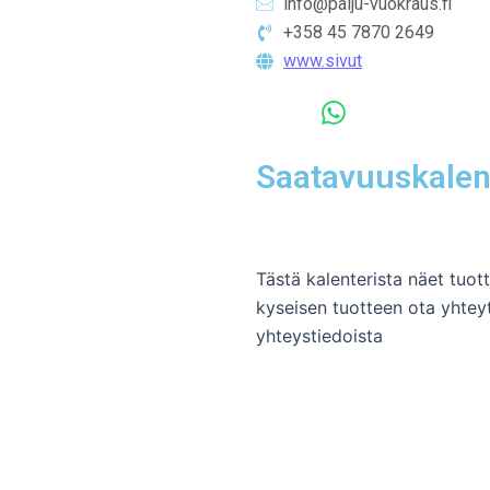
info@palju-vuokraus.fi
+358 45 7870 2649
www.sivut
Saatavuuskalen
Tästä kalenterista näet tuo
kyseisen tuotteen ota yhteyt
yhteystiedoista