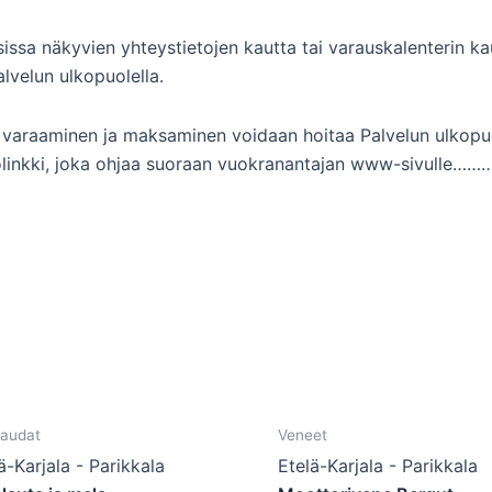
ksissa näkyvien yhteystietojen kautta tai varauskalenterin 
alvelun ulkopuolella.
ssa varaaminen ja maksaminen voidaan hoitaa Palvelun ulkopuo
olinkki, joka ohjaa suoraan vuokranantajan www-sivulle………
laudat
Veneet
ä-Karjala - Parikkala
Etelä-Karjala - Parikkala