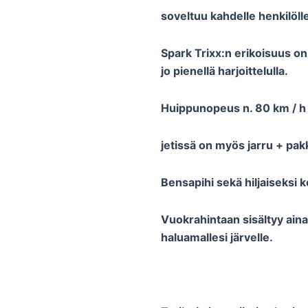
soveltuu kahdelle henkilöll
Spark Trixx:n erikoisuus o
jo pienellä harjoittelulla.
Huippunopeus n. 80 km / h
jetissä on myös jarru + pakki
Bensapihi sekä hiljaiseksi 
Vuokrahintaan sisältyy aina m
haluamallesi järvelle.