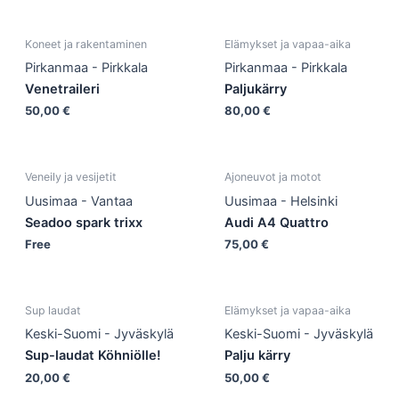
Koneet ja rakentaminen
Elämykset ja vapaa-aika
Pirkanmaa - Pirkkala
Pirkanmaa - Pirkkala
Venetraileri
Paljukärry
50,00
€
80,00
€
Veneily ja vesijetit
Ajoneuvot ja motot
Uusimaa - Vantaa
Uusimaa - Helsinki
Seadoo spark trixx
Audi A4 Quattro
Free
75,00
€
Sup laudat
Elämykset ja vapaa-aika
Keski-Suomi - Jyväskylä
Keski-Suomi - Jyväskylä
Sup-laudat Köhniölle!
Palju kärry
20,00
€
50,00
€