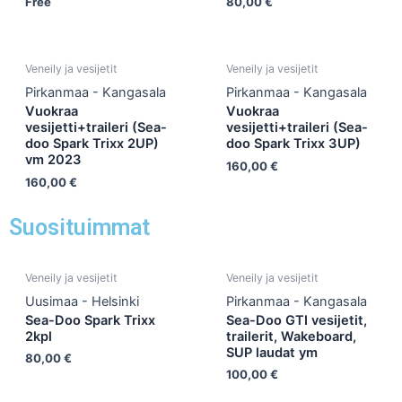
Free
80,00
€
Veneily ja vesijetit
Veneily ja vesijetit
Pirkanmaa - Kangasala
Pirkanmaa - Kangasala
Vuokraa
Vuokraa
vesijetti+traileri (Sea-
vesijetti+traileri (Sea-
doo Spark Trixx 2UP)
doo Spark Trixx 3UP)
vm 2023
160,00
€
160,00
€
Suosituimmat
Veneily ja vesijetit
Veneily ja vesijetit
Uusimaa - Helsinki
Pirkanmaa - Kangasala
Sea-Doo Spark Trixx
Sea-Doo GTI vesijetit,
2kpl
trailerit, Wakeboard,
SUP laudat ym
80,00
€
100,00
€