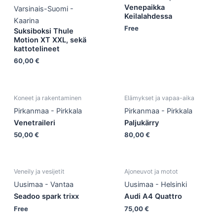
Venepaikka
Varsinais-Suomi -
Keilalahdessa
Kaarina
Free
Suksiboksi Thule
Motion XT XXL, sekä
kattotelineet
60,00
€
Koneet ja rakentaminen
Elämykset ja vapaa-aika
Pirkanmaa - Pirkkala
Pirkanmaa - Pirkkala
Venetraileri
Paljukärry
50,00
€
80,00
€
Veneily ja vesijetit
Ajoneuvot ja motot
Uusimaa - Vantaa
Uusimaa - Helsinki
Seadoo spark trixx
Audi A4 Quattro
Free
75,00
€