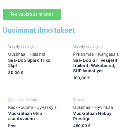
Tee vuokrausilmoitus
Uusimmat ilmoitukset
Veneily ja vesijetit
Veneily ja vesijetit
Uusimaa - Helsinki
Pirkanmaa - Kangasala
Sea-Doo Spark Trixx
Sea-Doo GTI vesijetit,
2kpl
trailerit, Wakeboard,
SUP laudat ym
80,00
€
100,00
€
Ajoneuvot ja motot
Yleinen
Keski-Suomi - Jyväskylä
Uusimaa - Hyvinkää
Vuokrataan 6hlö
Vuokrataan Hobby
asuntovaunu
Prestige
Free
450,00
€