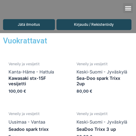
Siirry
M
sisältöön
Jätä ilmoitus
Kirjaudu / Rekisteröidy
Vuokrattavat
Veneily ja vesijetit
Veneily ja vesijetit
Kanta-Häme - Hattula
Keski-Suomi - Jyväskylä
Kawasaki stx-15F
Sea-Doo spark Trixx
vesijetti
2up
100,00
€
80,00
€
Veneily ja vesijetit
Veneily ja vesijetit
Uusimaa - Vantaa
Keski-Suomi - Jyväskylä
Seadoo spark trixx
SeaDoo Trixx 3 up