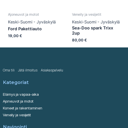
Ajoneuvot ja motot
Veneily ja vesijetit
Keski-Suomi - Jyväskylä
Keski-Suomi - Jyväskylä
Sea-Doo spark Trixx
Ford Pakettiauto
2up
19,00
€
80,00
€
Oma tili
Jätä ilmoitus
Asiakaspalvelu
Kategoriat
Elämys ja vapaa-aika
Ajoneuvot ja motot
Koneet ja rakentaminen
Veneily ja vesijetit
Navigointi