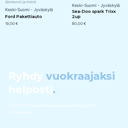
Ajoneuvot ja motot
Keski-Suomi - Jyväskylä
Keski-Suomi - Jyväskylä
Sea-Doo spark Trixx
Ford Pakettiauto
2up
19,00
€
80,00
€
Ryhdy
vuokraajaksi
helposti
.
Valitse itsellesi sopiva kuukausipaketti ja ryhdy
vuokraajaksi.