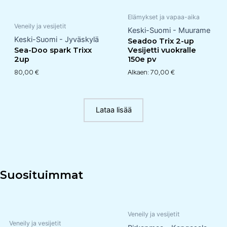
Elämykset ja vapaa-aika
Veneily ja vesijetit
Keski-Suomi - Muurame
Keski-Suomi - Jyväskylä
Seadoo Trix 2-up
Sea-Doo spark Trixx
Vesijetti vuokralle
2up
150e pv
80,00
€
Alkaen:
70,00
€
Lataa lisää
Suosituimmat
Veneily ja vesijetit
Veneily ja vesijetit