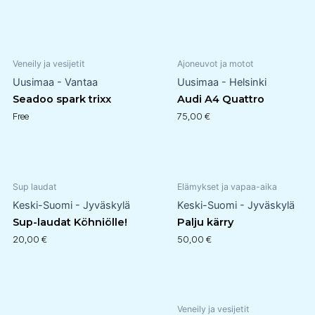
Veneily ja vesijetit
Ajoneuvot ja motot
Uusimaa - Vantaa
Uusimaa - Helsinki
Seadoo spark trixx
Audi A4 Quattro
Free
75,00
€
Sup laudat
Elämykset ja vapaa-aika
Keski-Suomi - Jyväskylä
Keski-Suomi - Jyväskylä
Sup-laudat Köhniölle!
Palju kärry
20,00
€
50,00
€
Veneily ja vesijetit