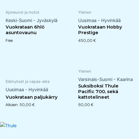
Ajoneuvot ja motot
Yleinen
Keski-Suomi - Jyväskylä
Uusimaa - Hyvinkää
Vuokrataan 6hlö
Vuokrataan Hobby
asuntovaunu
Prestige
Free
450,00
€
Yleinen
Varsinais-Suomi - Kaarina
Elämykset ja vapaa-aika
Suksiboksi Thule
Uusimaa - Hyvinkää
Pacific 700, sekä
Vuokrataan paljukärry
kattotelineet
Alkaen:
50,00
€
60,00
€