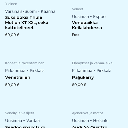
Yleinen
Veneet
Varsinais-Suomi - Kaarina
Uusimaa - Espoo
Suksiboksi Thule
Motion XT XXL, sekä
Venepaikka
kattotelineet
Keilalahdessa
60,00
€
Free
Koneet ja rakentaminen
Elämykset ja vapaa-aika
Pirkanmaa - Pirkkala
Pirkanmaa - Pirkkala
Venetraileri
Paljukärry
50,00
€
80,00
€
Veneily ja vesijetit
Ajoneuvot ja motot
Uusimaa - Vantaa
Uusimaa - Helsinki
Seadoo spark trixx
Audi A4 Quattro