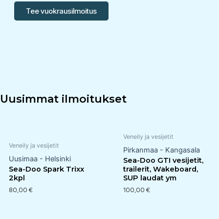
Tee vuokrausilmoitus
Uusimmat ilmoitukset
Veneily ja vesijetit
Veneily ja vesijetit
Pirkanmaa - Kangasala
Uusimaa - Helsinki
Sea-Doo GTI vesijetit,
Sea-Doo Spark Trixx
trailerit, Wakeboard,
2kpl
SUP laudat ym
80,00
€
100,00
€