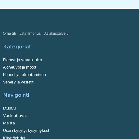
Oma tili
Jätä ilmoitus
Asiakaspalvelu
Kategoriat
Elämys ja vapaa-aika
Ajoneuvot ja motot
Koneet ja rakentaminen
Veneily ja vesijetit
Navigointi
Etusivu
Vuokrattavat
Meistä
Usein kysytyt kysymykset
Käyttöehdot