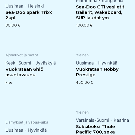
Pirkanmaa - Kangasala
Uusimaa - Helsinki
Sea-Doo GTI vesijetit,
Sea-Doo Spark Trixx
trailerit, Wakeboard,
2kpl
SUP laudat ym
80,00
€
100,00
€
Ajoneuvot ja motot
Yleinen
Keski-Suomi - Jyväskylä
Uusimaa - Hyvinkää
Vuokrataan 6hlö
Vuokrataan Hobby
asuntovaunu
Prestige
Free
450,00
€
Yleinen
Varsinais-Suomi - Kaarina
Elämykset ja vapaa-aika
Suksiboksi Thule
Uusimaa - Hyvinkää
Pacific 700, sekä