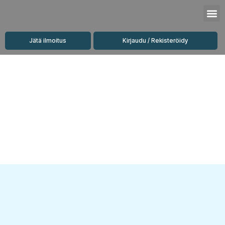
Siirry
M
sisältöön
Jätä ilmoitus
Kirjaudu / Rekisteröidy
Vuokrattavat