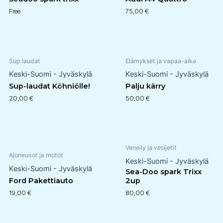
Free
75,00
€
Sup laudat
Elämykset ja vapaa-aika
Keski-Suomi - Jyväskylä
Keski-Suomi - Jyväskylä
Sup-laudat Köhniölle!
Palju kärry
20,00
€
50,00
€
Veneily ja vesijetit
Ajoneuvot ja motot
Keski-Suomi - Jyväskylä
Keski-Suomi - Jyväskylä
Sea-Doo spark Trixx
Ford Pakettiauto
2up
19,00
€
80,00
€