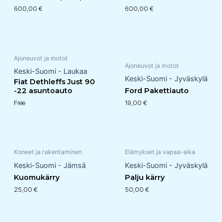
600,00
€
600,00
€
Ajoneuvot ja motot
Ajoneuvot ja motot
Keski-Suomi - Laukaa
Keski-Suomi - Jyväskylä
Fiat Dethleffs Just 90
-22 asuntoauto
Ford Pakettiauto
Free
19,00
€
Koneet ja rakentaminen
Elämykset ja vapaa-aika
Keski-Suomi - Jämsä
Keski-Suomi - Jyväskylä
Kuomukärry
Palju kärry
25,00
€
50,00
€