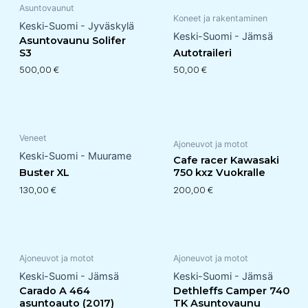
Asuntovaunut
Koneet ja rakentaminen
Keski-Suomi - Jyväskylä
Keski-Suomi - Jämsä
Asuntovaunu Solifer
S3
Autotraileri
500,00
€
50,00
€
Veneet
Ajoneuvot ja motot
Keski-Suomi - Muurame
Cafe racer Kawasaki
Buster XL
750 kxz Vuokralle
130,00
€
200,00
€
Ajoneuvot ja motot
Ajoneuvot ja motot
Keski-Suomi - Jämsä
Keski-Suomi - Jämsä
Carado A 464
Dethleffs Camper 740
asuntoauto (2017)
TK Asuntovaunu