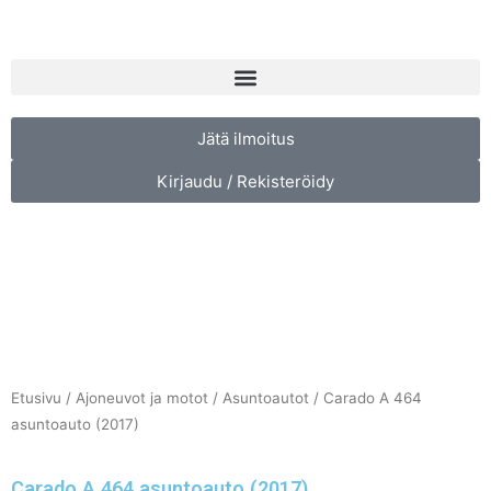
Siirry
sisältöön
Menu
Jätä ilmoitus
Kirjaudu / Rekisteröidy
Etusivu
/
Ajoneuvot ja motot
/
Asuntoautot
/ Carado A 464
asuntoauto (2017)
Carado A 464 asuntoauto (2017)