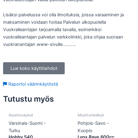
Lisäksi palvelussa voi olla ilmoituksia, joissa varaaminen ja
maksaminen voidaan hoitaa Palvelun ulkopuolella
Vuokralleantajan tarjoamalla tavalla, esimerkiksi
vuokralleantajan palvelun verkkolinkki, joka ohjaa suoraan
vuokranantajan www-sivulle………..
Lue koko käyttöehdot
Raportoi väärinkäytöstä
Tutustu myös
Asuntovaunut
Moottorikelkat
Varsinais-Suomi -
Pohjois-Savo -
Turku
Kuopio
Hobby 540
Lynx Rave 600cc