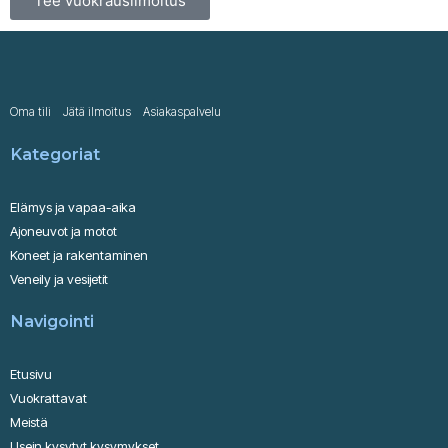
Tee vuokrausilmoitus
Oma tili
Jätä ilmoitus
Asiakaspalvelu
Kategoriat
Elämys ja vapaa-aika
Ajoneuvot ja motot
Koneet ja rakentaminen
Veneily ja vesijetit
Navigointi
Etusivu
Vuokrattavat
Meistä
Usein kysytyt kysymykset