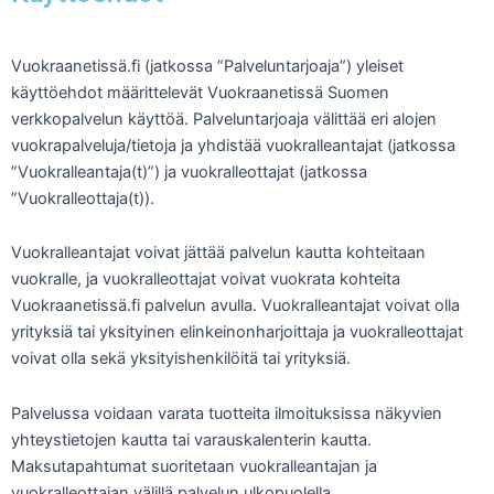
Vuokraanetissä.fi (jatkossa ”Palveluntarjoaja”) yleiset
käyttöehdot määrittelevät Vuokraanetissä Suomen
verkkopalvelun käyttöä. Palveluntarjoaja välittää eri alojen
vuokrapalveluja/tietoja ja yhdistää vuokralleantajat (jatkossa
”Vuokralleantaja(t)”) ja vuokralleottajat (jatkossa
”Vuokralleottaja(t)).
Vuokralleantajat voivat jättää palvelun kautta kohteitaan
vuokralle, ja vuokralleottajat voivat vuokrata kohteita
Vuokraanetissä.fi palvelun avulla. Vuokralleantajat voivat olla
yrityksiä tai yksityinen elinkeinonharjoittaja ja vuokralleottajat
voivat olla sekä yksityishenkilöitä tai yrityksiä.
Palvelussa voidaan varata tuotteita ilmoituksissa näkyvien
yhteystietojen kautta tai varauskalenterin kautta.
Maksutapahtumat suoritetaan vuokralleantajan ja
vuokralleottajan välillä palvelun ulkopuolella.