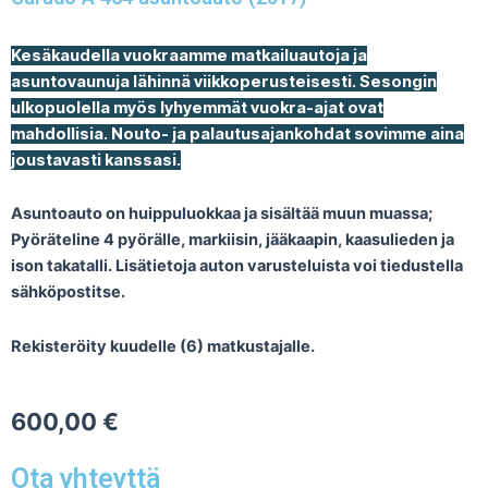
Kesäkaudella vuokraamme matkailuautoja ja
asuntovaunuja lähinnä viikkoperusteisesti. Sesongin
ulkopuolella myös lyhyemmät vuokra-ajat ovat
mahdollisia. Nouto- ja palautusajankohdat sovimme aina
joustavasti kanssasi.
Asuntoauto on huippuluokkaa ja sisältää muun muassa;
Pyöräteline 4 pyörälle, markiisin, jääkaapin, kaasulieden ja
ison takatalli. Lisätietoja auton varusteluista voi tiedustella
sähköpostitse.
Rekisteröity kuudelle (6) matkustajalle.
600,00
€
Ota yhteyttä