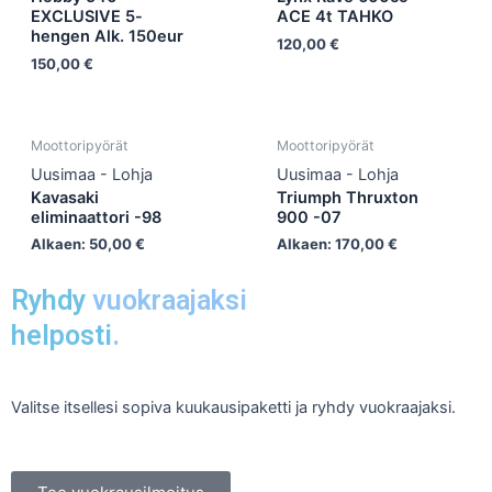
EXCLUSIVE 5-
ACE 4t TAHKO
hengen Alk. 150eur
120,00
€
150,00
€
Moottoripyörät
Moottoripyörät
Uusimaa - Lohja
Uusimaa - Lohja
Kavasaki
Triumph Thruxton
eliminaattori -98
900 -07
Alkaen:
50,00
€
Alkaen:
170,00
€
Ryhdy
vuokraajaksi
helposti
.
Valitse itsellesi sopiva kuukausipaketti ja ryhdy vuokraajaksi.