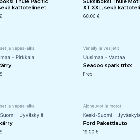
boksi Thule Pacific
Suksiboksi Thule Mot
sekä kattotelineet
XT XXL, sekä kattotel
€
60,00
€
set ja vapaa-aika
Veneily ja vesijetit
nmaa - Pirkkala
Uusimaa - Vantaa
kärry
Seadoo spark trixx
€
Free
set ja vapaa-aika
Ajoneuvot ja motot
-Suomi - Jyväskylä
Keski-Suomi - Jyväskyl
 kärry
Ford Pakettiauto
€
19,00
€