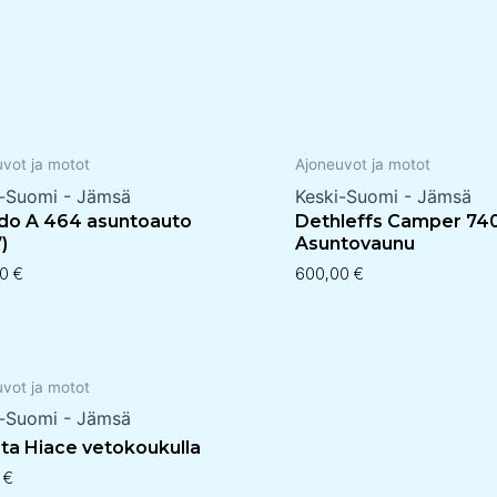
uvot ja motot
Ajoneuvot ja motot
i-Suomi - Jämsä
Keski-Suomi - Jämsä
do A 464 asuntoauto
Dethleffs Camper 74
)
Asuntovaunu
00
€
600,00
€
uvot ja motot
i-Suomi - Jämsä
ta Hiace vetokoukulla
0
€