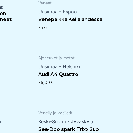
Veneet
na
Uusimaa - Espoo
ion
ineet
Venepaikka Keilalahdessa
Free
Ajoneuvot ja motot
Uusimaa - Helsinki
Audi A4 Quattro
75,00
€
Veneily ja vesijetit
ä
Keski-Suomi - Jyväskylä
Sea-Doo spark Trixx 2up