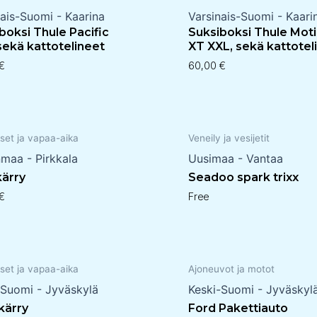
nais-Suomi - Kaarina
Varsinais-Suomi - Kaari
boksi Thule Pacific
Suksiboksi Thule Mot
sekä kattotelineet
XT XXL, sekä kattotel
€
60,00
€
set ja vapaa-aika
Veneily ja vesijetit
nmaa - Pirkkala
Uusimaa - Vantaa
kärry
Seadoo spark trixx
€
Free
set ja vapaa-aika
Ajoneuvot ja motot
-Suomi - Jyväskylä
Keski-Suomi - Jyväskyl
 kärry
Ford Pakettiauto