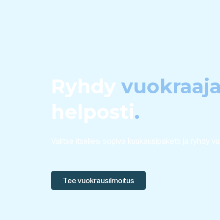
Ryhdy
vuokraaja
helposti
.
Valitse itsellesi sopiva kuukausipaketti ja ryhdy v
Tee vuokrausilmoitus