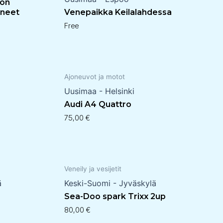
ion
ineet
Venepaikka Keilalahdessa
Free
Ajoneuvot ja motot
Uusimaa - Helsinki
Audi A4 Quattro
75,00
€
Veneily ja vesijetit
ä
Keski-Suomi - Jyväskylä
Sea-Doo spark Trixx 2up
80,00
€