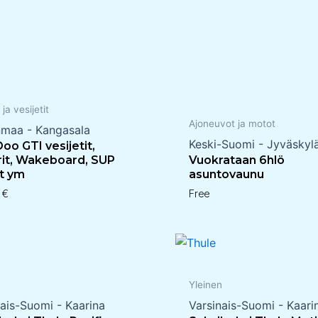
 ja vesijetit
Ajoneuvot ja motot
nmaa - Kangasala
Keski-Suomi - Jyväskyl
oo GTI vesijetit,
erit, Wakeboard, SUP
Vuokrataan 6hlö
t ym
asuntovaunu
0
€
Free
n
Yleinen
nais-Suomi - Kaarina
Varsinais-Suomi - Kaari