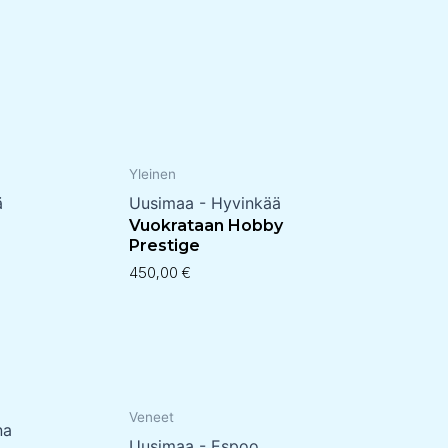
Yleinen
ä
Uusimaa - Hyvinkää
Vuokrataan Hobby
Prestige
450,00
€
Veneet
na
Uusimaa - Espoo