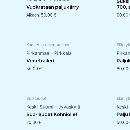
Suksi
Vuokrataan paljukärry
700, 
Alkaen:
50,00
€
60,00
Koneet ja rakentaminen
Elämyk
Pirkanmaa - Pirkkala
Pirka
Venetraileri
Palju
50,00
€
80,00
Sup laudat
Elämyk
Keski-Suomi - Jyväskylä
Keski
Sup-laudat Köhniölle!
Palju
20,00
€
50,00