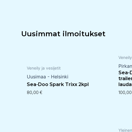
Uusimmat ilmoitukset
Veneily
Pirka
Veneily ja vesijetit
Sea-D
Uusimaa - Helsinki
trail
Sea-Doo Spark Trixx 2kpl
lauda
80,00
€
100,0
Yleine