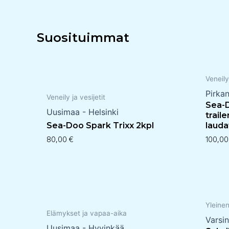
Suosituimmat
Veneily
Pirka
Veneily ja vesijetit
Sea-D
Uusimaa - Helsinki
trail
Sea-Doo Spark Trixx 2kpl
lauda
80,00
€
100,0
Yleine
Elämykset ja vapaa-aika
Varsi
Uusimaa - Hyvinkää