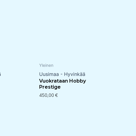
Yleinen
ä
Uusimaa - Hyvinkää
Vuokrataan Hobby
Prestige
450,00
€