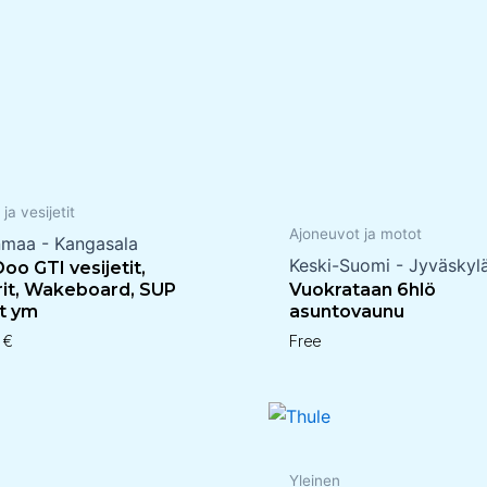
 ja vesijetit
Ajoneuvot ja motot
nmaa - Kangasala
Keski-Suomi - Jyväskyl
oo GTI vesijetit,
erit, Wakeboard, SUP
Vuokrataan 6hlö
t ym
asuntovaunu
0
€
Free
n
Yleinen