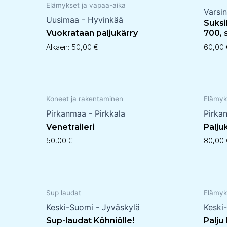
Elämykset ja vapaa-aika
Varsi
Uusimaa - Hyvinkää
Suksi
Vuokrataan paljukärry
700, 
Alkaen:
50,00
€
60,00
Koneet ja rakentaminen
Elämyk
Pirkanmaa - Pirkkala
Pirka
Venetraileri
Palju
50,00
€
80,00
Sup laudat
Elämyk
Keski-Suomi - Jyväskylä
Keski
Sup-laudat Köhniölle!
Palju