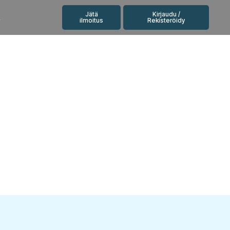
Jätä
Kirjaudu /
K
ilmoitus
Rekisteröidy