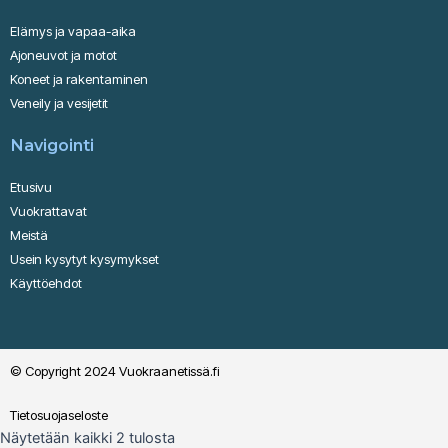
Elämys ja vapaa-aika
Ajoneuvot ja motot
Koneet ja rakentaminen
Veneily ja vesijetit
Navigointi
Etusivu
Vuokrattavat
Meistä
Usein kysytyt kysymykset
Käyttöehdot
© Copyright 2024 Vuokraanetissä.fi
Tietosuojaseloste
Näytetään kaikki 2 tulosta