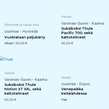
Yleinen
Varsinais-Suomi - Kaarina
Elämykset ja vapaa-aika
Suksiboksi Thule
Uusimaa - Hyvinkää
Pacific 700, sekä
Vuokrataan paljukärry
kattotelineet
Alkaen:
50,00
€
60,00
€
Yleinen
Veneet
Varsinais-Suomi - Kaarina
Uusimaa - Espoo
Suksiboksi Thule
Motion XT XXL, sekä
Venepaikka
kattotelineet
Keilalahdessa
60,00
€
Free