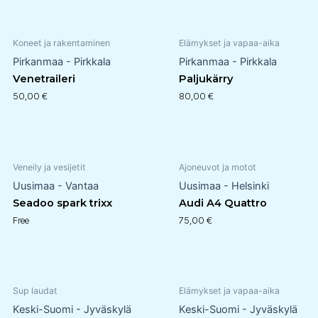
Koneet ja rakentaminen
Elämykset ja vapaa-aika
Pirkanmaa - Pirkkala
Pirkanmaa - Pirkkala
Venetraileri
Paljukärry
50,00
€
80,00
€
Veneily ja vesijetit
Ajoneuvot ja motot
Uusimaa - Vantaa
Uusimaa - Helsinki
Seadoo spark trixx
Audi A4 Quattro
Free
75,00
€
Sup laudat
Elämykset ja vapaa-aika
Keski-Suomi - Jyväskylä
Keski-Suomi - Jyväskylä