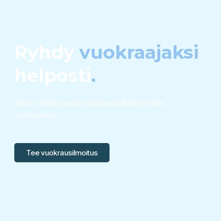
Ryhdy
vuokraajaksi
helposti
.
Valitse itsellesi sopiva kuukausipaketti ja ryhdy
vuokraajaksi.
Tee vuokrausilmoitus