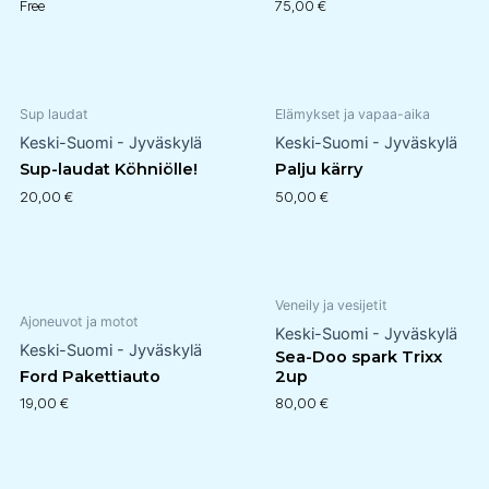
Free
75,00
€
Sup laudat
Elämykset ja vapaa-aika
Keski-Suomi - Jyväskylä
Keski-Suomi - Jyväskylä
Sup-laudat Köhniölle!
Palju kärry
20,00
€
50,00
€
Veneily ja vesijetit
Ajoneuvot ja motot
Keski-Suomi - Jyväskylä
Keski-Suomi - Jyväskylä
Sea-Doo spark Trixx
Ford Pakettiauto
2up
19,00
€
80,00
€