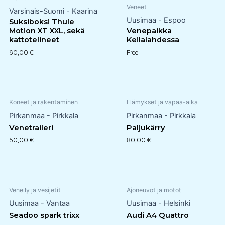
Veneet
Varsinais-Suomi - Kaarina
Uusimaa - Espoo
Suksiboksi Thule
Motion XT XXL, sekä
Venepaikka
kattotelineet
Keilalahdessa
60,00
€
Free
Koneet ja rakentaminen
Elämykset ja vapaa-aika
Pirkanmaa - Pirkkala
Pirkanmaa - Pirkkala
Venetraileri
Paljukärry
50,00
€
80,00
€
Veneily ja vesijetit
Ajoneuvot ja motot
Uusimaa - Vantaa
Uusimaa - Helsinki
Seadoo spark trixx
Audi A4 Quattro