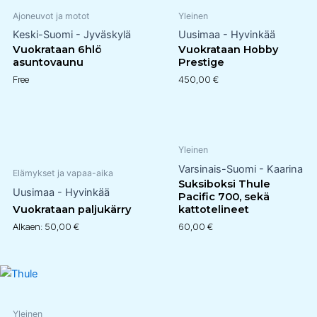
Ajoneuvot ja motot
Yleinen
Keski-Suomi - Jyväskylä
Uusimaa - Hyvinkää
Vuokrataan 6hlö
Vuokrataan Hobby
asuntovaunu
Prestige
Free
450,00
€
Yleinen
Varsinais-Suomi - Kaarina
Elämykset ja vapaa-aika
Suksiboksi Thule
Uusimaa - Hyvinkää
Pacific 700, sekä
Vuokrataan paljukärry
kattotelineet
Alkaen:
50,00
€
60,00
€
Yleinen