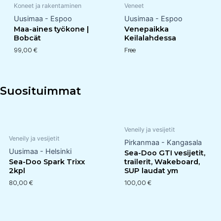
Koneet ja rakentaminen
Veneet
Uusimaa - Espoo
Uusimaa - Espoo
Maa-aines työkone |
Venepaikka
Bobcät
Keilalahdessa
99,00
€
Free
Suosituimmat
Veneily ja vesijetit
Veneily ja vesijetit
Pirkanmaa - Kangasala
Uusimaa - Helsinki
Sea-Doo GTI vesijetit,
Sea-Doo Spark Trixx
trailerit, Wakeboard,
2kpl
SUP laudat ym
80,00
€
100,00
€