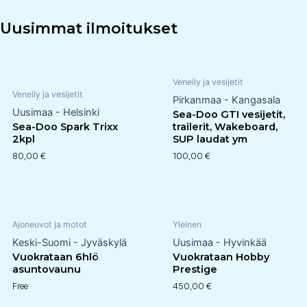
Uusimmat ilmoitukset
Veneily ja vesijetit
Veneily ja vesijetit
Pirkanmaa - Kangasala
Uusimaa - Helsinki
Sea-Doo GTI vesijetit,
Sea-Doo Spark Trixx
trailerit, Wakeboard,
2kpl
SUP laudat ym
80,00
€
100,00
€
Ajoneuvot ja motot
Yleinen
Keski-Suomi - Jyväskylä
Uusimaa - Hyvinkää
Vuokrataan 6hlö
Vuokrataan Hobby
asuntovaunu
Prestige
Free
450,00
€