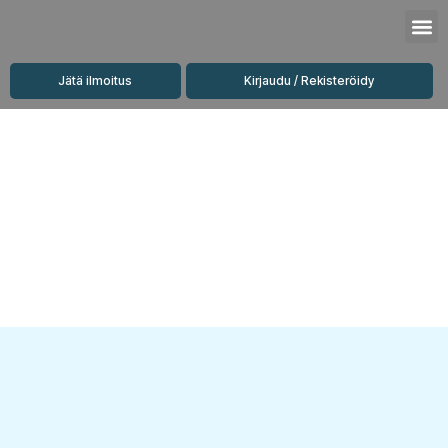
Siirry
M
sisältöön
Jätä ilmoitus
Kirjaudu / Rekisteröidy
Vuokrattavat