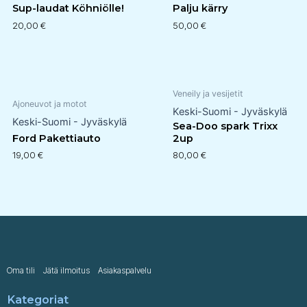
Sup-laudat Köhniölle!
Palju kärry
20,00
€
50,00
€
Veneily ja vesijetit
Ajoneuvot ja motot
Keski-Suomi - Jyväskylä
Keski-Suomi - Jyväskylä
Sea-Doo spark Trixx
Ford Pakettiauto
2up
19,00
€
80,00
€
Oma tili
Jätä ilmoitus
Asiakaspalvelu
Kategoriat