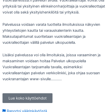
Vuokraanetissä.fi palvelun avulla. Vuokralleantajat voivat olla
yrityksiä tai yksityinen elinkeinonharjoittaja ja vuokralleottajat
voivat olla sekä yksityishenkilöitä tai yrityksiä.
Palvelussa voidaan varata tuotteita ilmoituksissa näkyvien
yhteystietojen kautta tai varauskalenterin kautta.
Maksutapahtumat suoritetaan vuokralleantajan ja
vuokralleottajan välillä palvelun ulkopuolella.
Lisäksi palvelussa voi olla ilmoituksia, joissa varaaminen ja
maksaminen voidaan hoitaa Palvelun ulkopuolella
Vuokralleantajan tarjoamalla tavalla, esimerkiksi
vuokralleantajan palvelun verkkolinkki, joka ohjaa suoraan
vuokranantajan www-sivulle………..
Lue koko käyttöehdot
Raportoi väärinkäytöstä