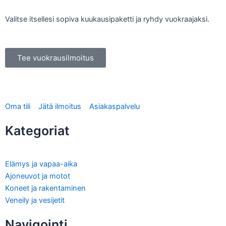
Valitse itsellesi sopiva kuukausipaketti ja ryhdy vuokraajaksi.
Tee vuokrausilmoitus
Oma tili
Jätä ilmoitus
Asiakaspalvelu
Kategoriat
Elämys ja vapaa-aika
Ajoneuvot ja motot
Koneet ja rakentaminen
Veneily ja vesijetit
Navigointi