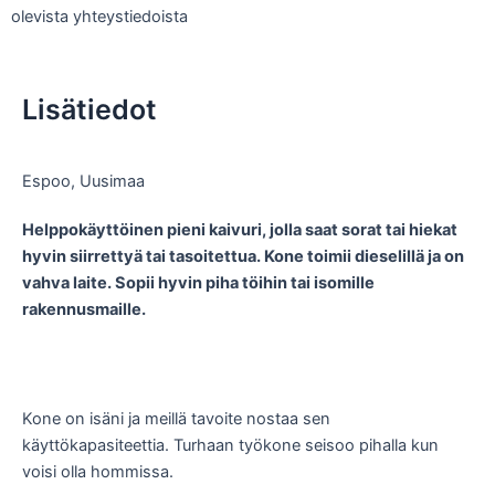
olevista yhteystiedoista
Lisätiedot
Espoo
,
Uusimaa
Helppokäyttöinen pieni kaivuri, jolla saat sorat tai hiekat
hyvin siirrettyä tai tasoitettua. Kone toimii dieselillä ja on
vahva laite. Sopii hyvin piha töihin tai isomille
rakennusmaille.
Kone on isäni ja meillä tavoite nostaa sen
käyttökapasiteettia. Turhaan työkone seisoo pihalla kun
voisi olla hommissa.