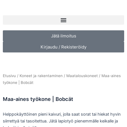
Siirry
sisältöön
Menu
Jätä ilmoitus
Kirjaudu / Rekisteröidy
Etusivu
/
Koneet ja rakentaminen
/
Maatalouskoneet
/ Maa-aines
työkone | Bobcät
Maa-aines työkone | Bobcät
Helppokäyttöinen pieni kaivuri, jolla saat sorat tai hiekat hyvin
siirrettyä tai tasoitettua. Jätä lapiotyö pienemmälle keikalle ja