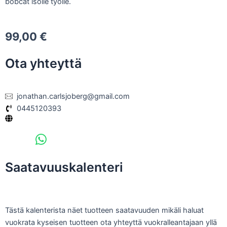
bobcät isolle työlle.
99,00
€
Ota yhteyttä
jonathan.carlsjoberg@gmail.com
0445120393
Saatavuuskalenteri
Tästä kalenterista näet tuotteen saatavuuden mikäli haluat
vuokrata kyseisen tuotteen ota yhteyttä vuokralleantajaan yllä