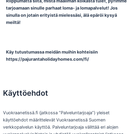
Riippumatta siitä, mistä maailman kolkasta tulet, pyrimme
tarjoamaan sinulle parhaat loma- ja lomapalvelut! Jos
sinulla on jotain erityistä mielessäsi, älä epäröi kysyä
meiltä!
Käy tutustumassa meidän muihin kohteisiin
https://pajurantaholidayhomes.com/fi/
Käyttöehdot
Vuokraanetissä.fi (jatkossa ”Palveluntarjoaja”) yleiset
käyttöehdot määrittelevät Vuokraanetissä Suomen
verkkopalvelun käyttöä. Palveluntarjoaja välittää eri alojen