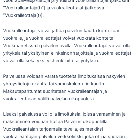
vuokrapalveluja/tietoja ja yhdistää vuokralleantajat (jatkossa
”Vuokralleantaja(t)”) ja vuokralleottajat (jatkossa
”Vuokralleottaja(t)).
Vuokralleantajat voivat jättää palvelun kautta kohteitaan
vuokralle, ja vuokralleottajat voivat vuokrata kohteita
Vuokraanetissä.fi palvelun avulla. Vuokralleantajat voivat olla
yrityksiä tai yksityinen elinkeinonharjoittaja ja vuokralleottajat
voivat olla sekä yksityishenkilöitä tai yrityksiä.
Palvelussa voidaan varata tuotteita ilmoituksissa näkyvien
yhteystietojen kautta tai varauskalenterin kautta.
Maksutapahtumat suoritetaan vuokralleantajan ja
vuokralleottajan välillä palvelun ulkopuolella.
Lisäksi palvelussa voi olla ilmoituksia, joissa varaaminen ja
maksaminen voidaan hoitaa Palvelun ulkopuolella
Vuokralleantajan tarjoamalla tavalla, esimerkiksi
vuokralleantajan palvelun verkkolinkki, joka ohjaa suoraan