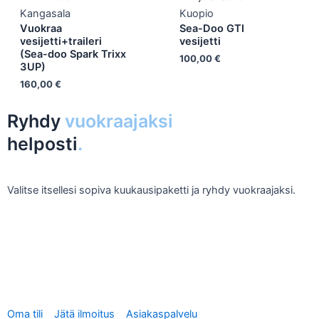
Kangasala
Kuopio
Vuokraa
Sea-Doo GTI
vesijetti+traileri
vesijetti
(Sea-doo Spark Trixx
100,00
€
3UP)
160,00
€
Ryhdy
vuokraajaksi
helposti
.
Valitse itsellesi sopiva kuukausipaketti ja ryhdy vuokraajaksi.
Tee vuokrausilmoitus
Oma tili
Jätä ilmoitus
Asiakaspalvelu