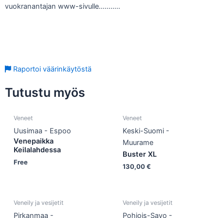
vuokranantajan www-sivulle………..
Lue koko käyttöehdot
Raportoi väärinkäytöstä
Tutustu myös
Veneet
Veneet
Uusimaa - Espoo
Keski-Suomi -
Venepaikka
Muurame
Keilalahdessa
Buster XL
Free
130,00
€
Veneily ja vesijetit
Veneily ja vesijetit
Pirkanmaa -
Pohjois-Savo -