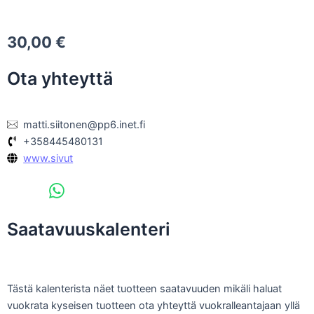
30,00
€
Ota yhteyttä
matti.siitonen@pp6.inet.fi
+358445480131
www.sivut
Saatavuuskalenteri
Tästä kalenterista näet tuotteen saatavuuden mikäli haluat
vuokrata kyseisen tuotteen ota yhteyttä vuokralleantajaan yllä