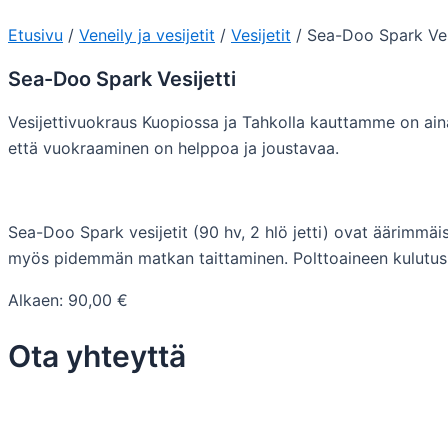
Etusivu
/
Veneily ja vesijetit
/
Vesijetit
/ Sea-Doo Spark Ves
Sea-Doo Spark Vesijetti
Vesijettivuokraus Kuopiossa ja Tahkolla kauttamme on aina
että vuokraaminen on helppoa ja joustavaa.
Sea-Doo Spark vesijetit (90 hv, 2 hlö jetti) ovat äärimmäi
myös pidemmän matkan taittaminen. Polttoaineen kulutus Se
Alkaen:
90,00
€
Ota yhteyttä