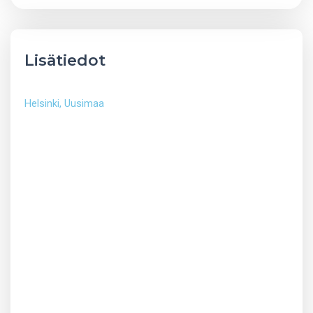
Lisätiedot
Helsinki
,
Uusimaa
Vuokrataan pakettiauto 20m3, automaatti B-kortilla
ajettava Auton korkeus: 3.20 m Korin sisämitat: Pituus
4,30m Leveys 2,15m Korkeus 2,20m
Kantavuus 900 kg Perälaudan nostokyky on 750 kg.
Nokkakärry, pumppukärry pyynnöstä. Kiinnityshihnat.
Pakettiauto vuokrattavissa Suomen sisäisiin ajoihin.
Päivävuokra sis.100 km Vuorokausi sis.150 km
Lisäkilometrit 0,20/km Auton luovutuksessa tarkistetaan