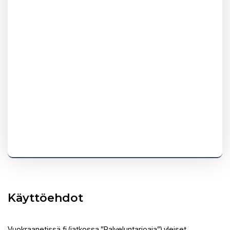
vuokraajan ajokortti ja vuokraaja allekirjoittaa
vuokraussopimuksen. Ajoneuvo luovutetaan vain
vuokraajalle. Vuokraaja on väh. 25 v. ja hänellä on
suomalainen ajokortti ( väh.1 v ) Tupakointi autossa
kielletty. Auto vuokrataan DIESEL tankki täynnä ja
palautetaan myös. Tankkaamattomasta autosta seuraa
tankkaus maksu 30 ja polttoaineet 2,00€ litra.
Pidemmät ajat sovittaessa ja yrityksille laskutus
mahdollisuus
Käyttöehdot
Vuokraanetissä.fi (jatkossa ”Palveluntarjoaja”) yleiset