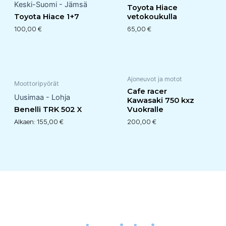
Keski-Suomi - Jämsä
Toyota Hiace
Toyota Hiace 1+7
vetokoukulla
100,00
€
65,00
€
Ajoneuvot ja motot
Moottoripyörät
Cafe racer
Uusimaa - Lohja
Kawasaki 750 kxz
Benelli TRK 502 X
Vuokralle
Alkaen:
155,00
€
200,00
€