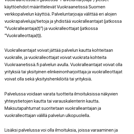
käyttöehdot määrittelevät Vuokraanetissä Suomen
verkkopalvelun käyttöä. Palveluntarjoaja välittää eri alojen
vuokrapalveluja/tietoja ja yhdistää vuokralleantajat (jatkossa
”Vuokralleantaja(t)”) ja vuokralleottajat (jatkossa
”Vuokralleottaja(t)).
Vuokralleantajat voivat jättää palvelun kautta kohteitaan
vuokralle, ja vuokralleottajat voivat vuokrata kohteita
Vuokraanetissä.fi palvelun avulla. Vuokralleantajat voivat olla
yrityksiä tai yksityinen elinkeinonharjoittaja ja vuokralleottajat
voivat olla sekä yksityishenkilöitä tai yrityksiä.
Palvelussa voidaan varata tuotteita ilmoituksissa näkyvien
yhteystietojen kautta tai varauskalenterin kautta.
Maksutapahtumat suoritetaan vuokralleantajan ja
vuokralleottajan välillä palvelun ulkopuolella.
Lisäksi palvelussa voi olla ilmoituksia, joissa varaaminen ja