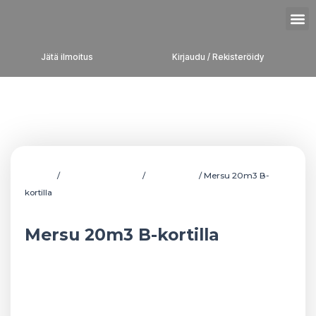
Siirry
M
sisältöön
Jätä ilmoitus
Kirjaudu / Rekisteröidy
Etusivu
/
Ajoneuvot ja motot
/
Pakettiautot
/ Mersu 20m3 B-
kortilla
Mersu 20m3 B-kortilla
Mersu 20m3 B-kortilla