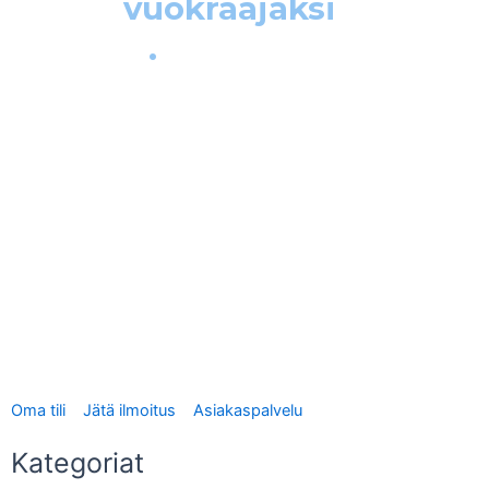
Ryhdy
vuokraajaksi
helposti
.
Valitse itsellesi sopiva kuukausipaketti ja ryhdy vuokraajaksi.
Tee vuokrausilmoitus
Oma tili
Jätä ilmoitus
Asiakaspalvelu
Kategoriat