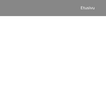
Siirry
Etusivu
sisältöön