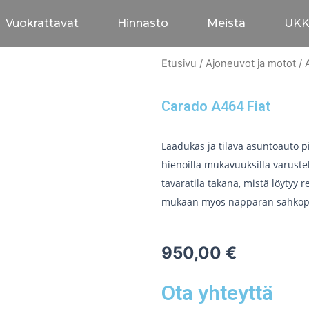
Vuokrattavat
Hinnasto
Meistä
UK
Etusivu
/
Ajoneuvot ja motot
/
Carado A464 Fiat
Laadukas ja tilava asuntoauto p
hienoilla mukavuuksilla varustel
tavaratila takana, mistä löytyy 
mukaan myös näppärän sähköpo
950,00
€
Ota yhteyttä