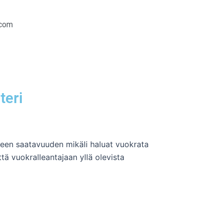
.com
teri
tteen saatavuuden mikäli haluat vuokrata
tä vuokralleantajaan yllä olevista