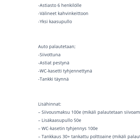
-Astiasto 6 henkilölle
-Välineet kahvinkeittoon
-Yksi kaasupullo
Auto palautetaan;
-Siivottuna
-Astiat pestynä
-WC-kasetti tyhjennettynä
-Tankki täynnä
Lisähinnat:
– Siivousmaksu 100e (mikäli palautetaan siivoam
– Lisäkaasupullo 50e
– WC-kasetin tyhjennys 100e
– Tankkaus 30+ tankattu polttoaine (mikäli pala