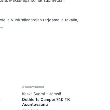
kautta. Maksutapahtumat suoritetaan
lella Vuokralleantajan tarjoamalla tavalla,
..
Asuntovaunut
Keski-Suomi - Jämsä
2
Dethleffs Camper 740 TK
Asuntovaunu