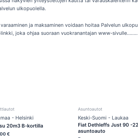
ksissa näkyvien yhteystietojen kautta tai varauskalenterin 
alvelun ulkopuolella.
ssa varaaminen ja maksaminen voidaan hoitaa Palvelun ulkopuo
olinkki, joka ohjaa suoraan vuokranantajan www-sivulle………
ttiautot
Asuntoautot
maa - Helsinki
Keski-Suomi - Laukaa
Fiat Dethleffs Just 90 -2
su 20m3 B-kortilla
asuntoauto
,00
€