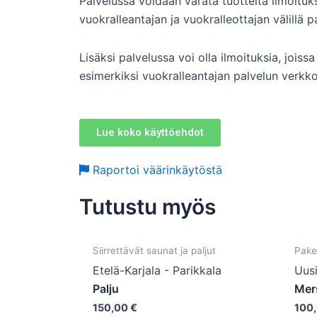
Palvelussa voidaan varata tuotteita ilmoitu
vuokralleantajan ja vuokralleottajan välillä p
Lisäksi palvelussa voi olla ilmoituksia, joi
esimerkiksi vuokralleantajan palvelun verkk
Lue koko käyttöehdot
Raportoi väärinkäytöstä
Tutustu myös
Siirrettävät saunat ja paljut
Pake
Etelä-Karjala - Parikkala
Uusi
Palju
Mer
150,00
€
100