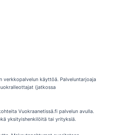
n verkkopalvelun käyttöä. Palveluntarjoaja
vuokralleottajat (jatkossa
kohteita Vuokraanetissä.fi palvelun avulla.
kä yksityishenkilöitä tai yrityksiä.