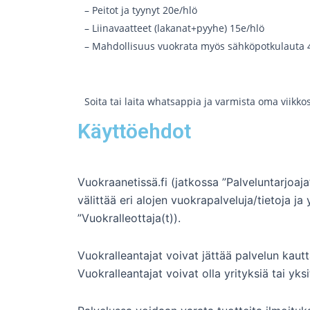
– Peitot ja tyynyt 20e/hlö
– Liinavaatteet (lakanat+pyyhe) 15e/hlö
– Mahdollisuus vuokrata myös sähköpotkulauta 
Soita tai laita whatsappia ja varmista oma viikkos
Käyttöehdot
Vuokraanetissä.fi (jatkossa ”Palveluntarjoa
välittää eri alojen vuokrapalveluja/tietoja ja
”Vuokralleottaja(t)).
Vuokralleantajat voivat jättää palvelun kautt
Vuokralleantajat voivat olla yrityksiä tai yksi