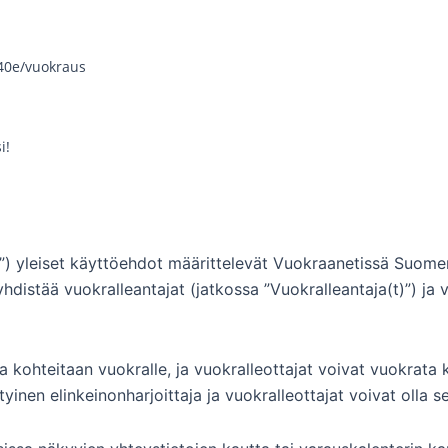
40e/vuokraus
i!
ja”) yleiset käyttöehdot määrittelevät Vuokraanetissä Suome
 yhdistää vuokralleantajat (jatkossa ”Vuokralleantaja(t)”) ja 
a kohteitaan vuokralle, ja vuokralleottajat voivat vuokrata 
tyinen elinkeinonharjoittaja ja vuokralleottajat voivat olla se