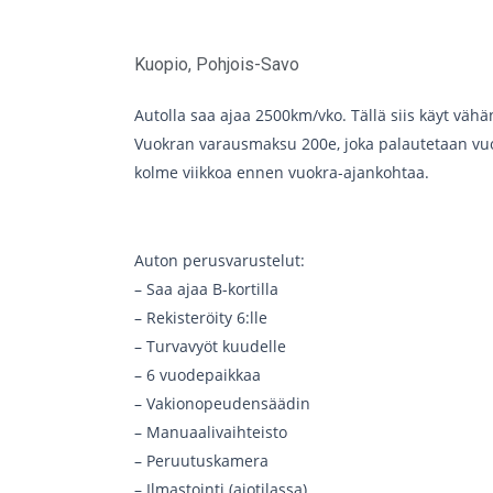
Kuopio
,
Pohjois-Savo
Autolla saa ajaa 2500km/vko. Tällä siis käyt väh
Vuokran varausmaksu 200e, joka palautetaan vuo
kolme viikkoa ennen vuokra-ajankohtaa.
Auton perusvarustelut:
– Saa ajaa B-kortilla
– Rekisteröity 6:lle
– Turvavyöt kuudelle
– 6 vuodepaikkaa
– Vakionopeudensäädin
– Manuaalivaihteisto
– Peruutuskamera
– Ilmastointi (ajotilassa)