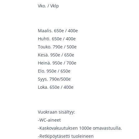
Vko. / Vklp
Maalis. 650e / 400e
Huhti. 650e / 400e
Touko. 790e / 500e
Kesä. 950e / 650e
Heinä. 950e / 700e
Elo. 950e / 650e
Syys. 790e/500e
Loka. 650e / 400e
Vuokraan sisältyy:
-WC-aineet
-Kaskovakuutuksen 1000e omavastuulla.
-Retkipöytäsetti tuoleineen