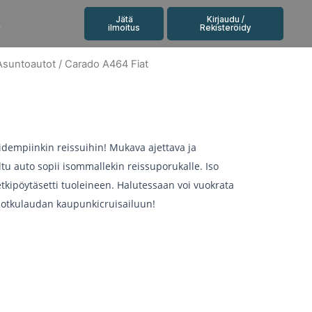
Jätä
Kirjaudu /
K
ilmoitus
Rekisteröidy
Asuntoautot
/ Carado A464 Fiat
idempiinkin reissuihin! Mukava ajettava ja
tu auto sopii isommallekin reissuporukalle. Iso
retkipöytäsetti tuoleineen. Halutessaan voi vuokrata
tkulaudan kaupunkicruisailuun!