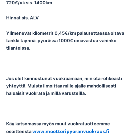
720€/vk sis. 1400km
Hinnat sis. ALV
Ylimenevät kilometrit 0,45€/km palautettaessa oltava
tankki täynnä, pyörässä 1000€ omavastuu vahinko
tilanteissa.
Jos olet kiinnostunut vuokraamaan, niin ota rohkeasti
yhteyttä. Muista ilmoittaa mille ajalle mahdollisesti
haluaisit vuokrata ja millä varusteilla.
Käy katsomassa myös muut vuokratuotteemme
www.moottoripyoranvuokraus.fi
osoitteesta