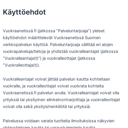
Käyttöehdot
Vuokraanetissä.fi (jatkossa ”Palveluntarjoaja”) yleiset
käyttöehdot määrittelevät Vuokraanetissä Suomen
verkkopalvelun käyttöä. Palveluntarjoaja välittää eri alojen
vuokrapalveluja/tietoja ja yhdistää vuokralleantajat (jatkossa
”Vuokralleantaja(t)”) ja vuokralleottajat (jatkossa
”Vuokralleottaja(t)).
Vuokralleantajat voivat jättää palvelun kautta kohteitaan
vuokralle, ja vuokralleottajat voivat vuokrata kohteita
Vuokraanetissä.fi palvelun avulla. Vuokralleantajat voivat olla
yrityksiä tai yksityinen elinkeinonharjoittaja ja vuokralleottajat
voivat olla sekä yksityishenkilöitä tai yrityksiä.
Palvelussa voidaan varata tuotteita ilmoituksissa näkyvien
yhteystietojen kautta tai varauskalenterin kautta.