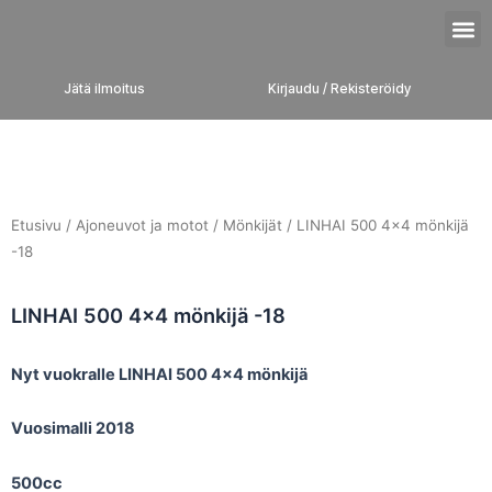
Siirry
M
sisältöön
Jätä ilmoitus
Kirjaudu / Rekisteröidy
Etusivu
/
Ajoneuvot ja motot
/
Mönkijät
/ LINHAI 500 4×4 mönkijä
-18
LINHAI 500 4×4 mönkijä -18
Nyt vuokralle LINHAI 500 4×4 mönkijä
Vuosimalli 2018
500cc