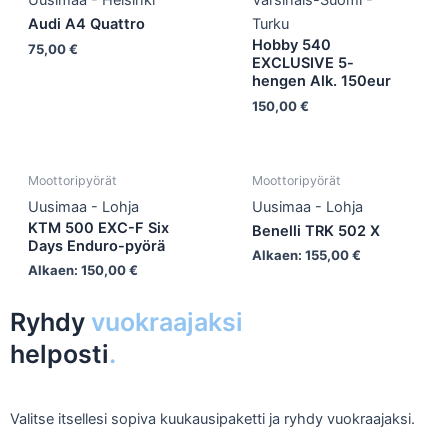
Uusimaa - Helsinki
Varsinais-Suomi -
Audi A4 Quattro
Turku
Hobby 540
75,00
€
EXCLUSIVE 5-
hengen Alk. 150eur
150,00
€
Moottoripyörät
Moottoripyörät
Uusimaa - Lohja
Uusimaa - Lohja
KTM 500 EXC-F Six
Benelli TRK 502 X
Days Enduro-pyörä
Alkaen:
155,00
€
Alkaen:
150,00
€
Ryhdy
vuokraajaksi
helposti
.
Valitse itsellesi sopiva kuukausipaketti ja ryhdy vuokraajaksi.