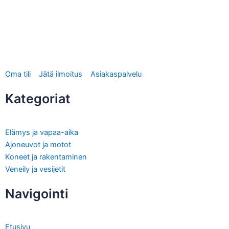
Tee vuokrausilmoitus
Oma tili
Jätä ilmoitus
Asiakaspalvelu
Kategoriat
Elämys ja vapaa-aika
Ajoneuvot ja motot
Koneet ja rakentaminen
Veneily ja vesijetit
Navigointi
Etusivu