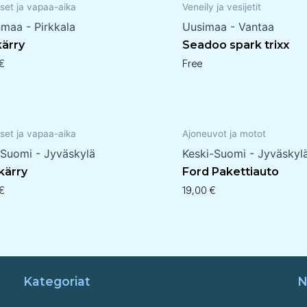
set ja vapaa-aika
Veneily ja vesijetit
nmaa - Pirkkala
Uusimaa - Vantaa
kärry
Seadoo spark trixx
€
Free
set ja vapaa-aika
Ajoneuvot ja motot
-Suomi - Jyväskylä
Keski-Suomi - Jyväskyl
 kärry
Ford Pakettiauto
€
19,00
€
Kategoriat
N