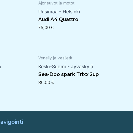
Ajoneuvot ja motot
Uusimaa - Helsinki
Audi A4 Quattro
75,00
€
Veneily ja vesijetit
ä
Keski-Suomi - Jyväskylä
Sea-Doo spark Trixx 2up
80,00
€
avigointi