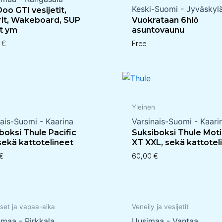
Keski-Suomi - Jyväskyl
oo GTI vesijetit,
erit, Wakeboard, SUP
Vuokrataan 6hlö
t ym
asuntovaunu
0
€
Free
n
Yleinen
nais-Suomi - Kaarina
Varsinais-Suomi - Kaari
boksi Thule Pacific
Suksiboksi Thule Mot
sekä kattotelineet
XT XXL, sekä kattotel
€
60,00
€
set ja vapaa-aika
Veneily ja vesijetit
nmaa - Pirkkala
Uusimaa - Vantaa