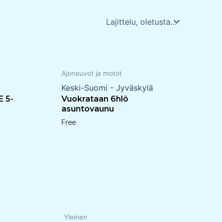
Ajoneuvot ja motot
Keski-Suomi - Jyväskylä
 5-
Vuokrataan 6hlö
asuntovaunu
Free
Yleinen