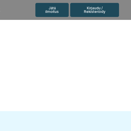
Jätä
Kirjaudu /
K
ilmoitus
Rekisteröidy