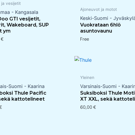
 ja vesijetit
Ajoneuvot ja motot
nmaa - Kangasala
Keski-Suomi - Jyväskyl
oo GTI vesijetit,
erit, Wakeboard, SUP
Vuokrataan 6hlö
t ym
asuntovaunu
0
€
Free
n
Yleinen
nais-Suomi - Kaarina
Varsinais-Suomi - Kaari
boksi Thule Pacific
Suksiboksi Thule Mot
sekä kattotelineet
XT XXL, sekä kattotel
€
60,00
€