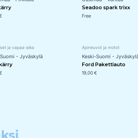
kärry
Seadoo spark trixx
€
Free
set ja vapaa-aika
Ajoneuvot ja motot
-Suomi - Jyväskylä
Keski-Suomi - Jyväskyl
 kärry
Ford Pakettiauto
€
19,00
€
ksi