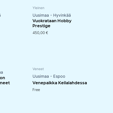
Yleinen
ä
Uusimaa - Hyvinkää
Vuokrataan Hobby
Prestige
450,00
€
Veneet
na
Uusimaa - Espoo
ion
ineet
Venepaikka Keilalahdessa
Free