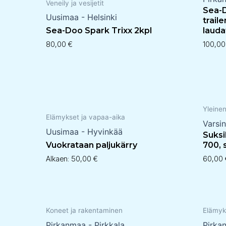
Veneily ja vesijetit
Sea-D
Uusimaa - Helsinki
trail
Sea-Doo Spark Trixx 2kpl
lauda
80,00
€
100,0
Yleine
Elämykset ja vapaa-aika
Varsi
Uusimaa - Hyvinkää
Suksi
Vuokrataan paljukärry
700, 
Alkaen:
50,00
€
60,00
Koneet ja rakentaminen
Elämyk
Pirkanmaa - Pirkkala
Pirka