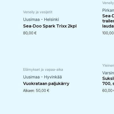
Veneily
Pirka
Veneily ja vesijetit
Sea-D
Uusimaa - Helsinki
trail
Sea-Doo Spark Trixx 2kpl
lauda
80,00
€
100,0
Yleine
Elämykset ja vapaa-aika
Varsi
Uusimaa - Hyvinkää
Suksi
Vuokrataan paljukärry
700, 
Alkaen:
50,00
€
60,00