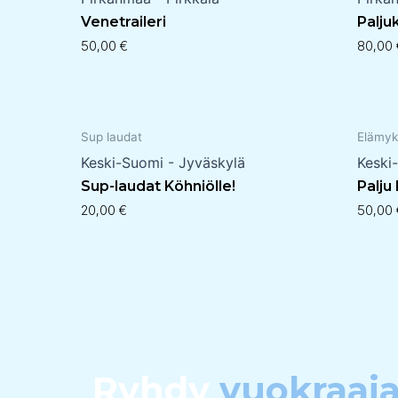
Venetraileri
Palju
50,00
€
80,00
Sup laudat
Elämyk
Keski-Suomi - Jyväskylä
Keski
Sup-laudat Köhniölle!
Palju
20,00
€
50,00
Ryhdy
vuokraaja