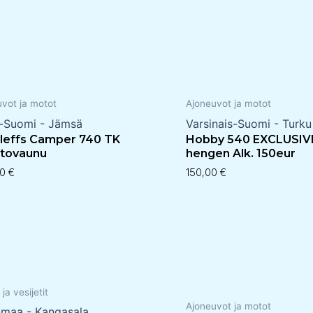
uvot ja motot
Ajoneuvot ja motot
i-Suomi - Jämsä
Varsinais-Suomi - Turku
leffs Camper 740 TK
Hobby 540 EXCLUSIVE
tovaunu
hengen Alk. 150eur
00
€
150,00
€
 ja vesijetit
Ajoneuvot ja motot
nmaa - Kangasala