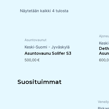
Näytetään kaikki 4 tulosta
Ajone
Asuntovaunut
Kesk
Keski-Suomi - Jyväskylä
Deth
Asuntovaunu Solifer S3
Asun
500,00
€
600,
Suosituimmat
Veneily
Pirka