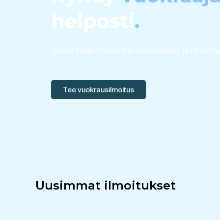
helposti
.
Valitse itsellesi sopiva kuukausipaketti ja ryhdy v
Tee vuokrausilmoitus
Uusimmat ilmoitukset