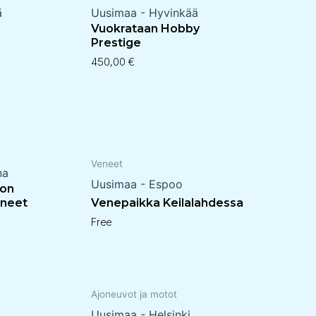
ä
Uusimaa - Hyvinkää
Vuokrataan Hobby
Prestige
450,00
€
Veneet
na
Uusimaa - Espoo
ion
ineet
Venepaikka Keilalahdessa
Free
Ajoneuvot ja motot
Uusimaa - Helsinki