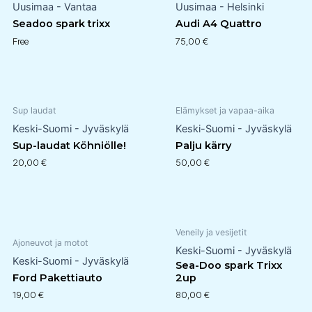
Uusimaa - Vantaa
Uusimaa - Helsinki
Seadoo spark trixx
Audi A4 Quattro
Free
75,00
€
Sup laudat
Elämykset ja vapaa-aika
Keski-Suomi - Jyväskylä
Keski-Suomi - Jyväskylä
Sup-laudat Köhniölle!
Palju kärry
20,00
€
50,00
€
Veneily ja vesijetit
Ajoneuvot ja motot
Keski-Suomi - Jyväskylä
Keski-Suomi - Jyväskylä
Sea-Doo spark Trixx
Ford Pakettiauto
2up
19,00
€
80,00
€