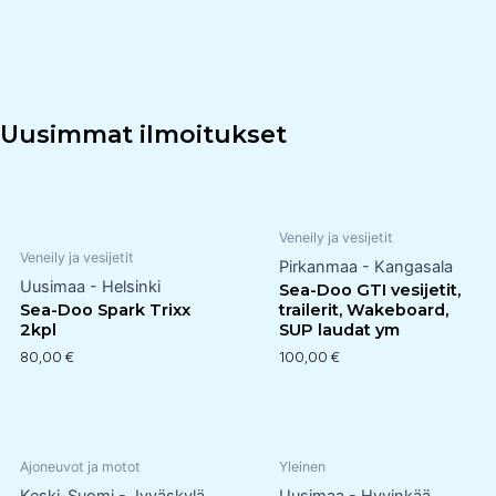
Uusimmat ilmoitukset
Veneily ja vesijetit
Veneily ja vesijetit
Pirkanmaa - Kangasala
Uusimaa - Helsinki
Sea-Doo GTI vesijetit,
Sea-Doo Spark Trixx
trailerit, Wakeboard,
2kpl
SUP laudat ym
80,00
€
100,00
€
Ajoneuvot ja motot
Yleinen