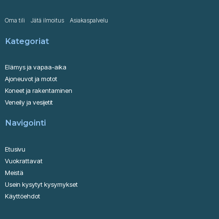
Oma tili
Jätä ilmoitus
Asiakaspalvelu
Kategoriat
Elämys ja vapaa-aika
Ajoneuvot ja motot
Koneet ja rakentaminen
Veneily ja vesijetit
Navigointi
Etusivu
Vuokrattavat
Meistä
Usein kysytyt kysymykset
Käyttöehdot