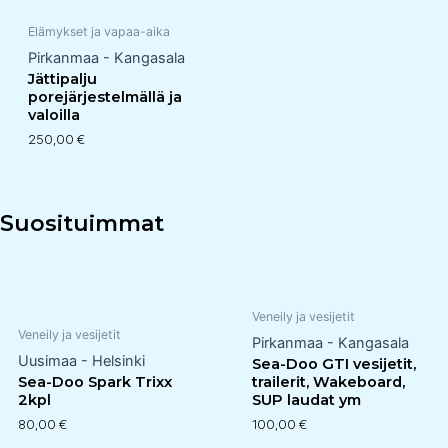
Elämykset ja vapaa-aika
Pirkanmaa - Kangasala
Jättipalju
porejärjestelmällä ja
valoilla
250,00
€
Suosituimmat
Veneily ja vesijetit
Veneily ja vesijetit
Pirkanmaa - Kangasala
Uusimaa - Helsinki
Sea-Doo GTI vesijetit,
Sea-Doo Spark Trixx
trailerit, Wakeboard,
2kpl
SUP laudat ym
80,00
€
100,00
€