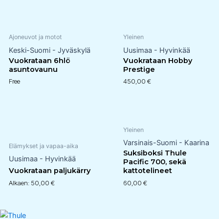
Ajoneuvot ja motot
Yleinen
Keski-Suomi - Jyväskylä
Uusimaa - Hyvinkää
Vuokrataan 6hlö
Vuokrataan Hobby
asuntovaunu
Prestige
Free
450,00
€
Yleinen
Varsinais-Suomi - Kaarina
Elämykset ja vapaa-aika
Suksiboksi Thule
Uusimaa - Hyvinkää
Pacific 700, sekä
Vuokrataan paljukärry
kattotelineet
Alkaen:
50,00
€
60,00
€