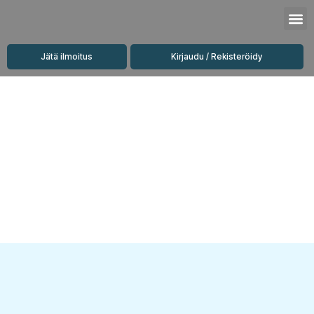
Siirry
M
sisältöön
Jätä ilmoitus
Kirjaudu / Rekisteröidy
Vuokrattavat