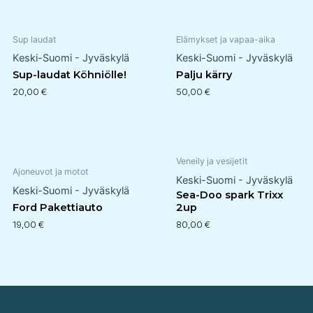
Sup laudat
Elämykset ja vapaa-aika
Keski-Suomi - Jyväskylä
Keski-Suomi - Jyväskylä
Sup-laudat Köhniölle!
Palju kärry
20,00
€
50,00
€
Veneily ja vesijetit
Ajoneuvot ja motot
Keski-Suomi - Jyväskylä
Keski-Suomi - Jyväskylä
Sea-Doo spark Trixx
Ford Pakettiauto
2up
19,00
€
80,00
€