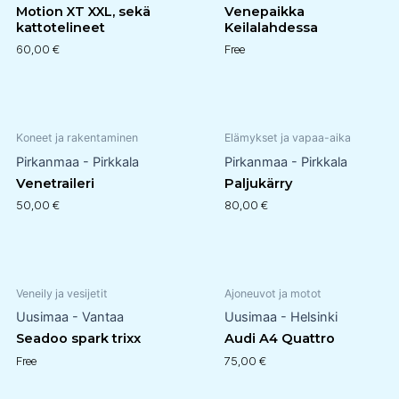
Motion XT XXL, sekä
Venepaikka
kattotelineet
Keilalahdessa
60,00
€
Free
Koneet ja rakentaminen
Elämykset ja vapaa-aika
Pirkanmaa - Pirkkala
Pirkanmaa - Pirkkala
Venetraileri
Paljukärry
50,00
€
80,00
€
Veneily ja vesijetit
Ajoneuvot ja motot
Uusimaa - Vantaa
Uusimaa - Helsinki
Seadoo spark trixx
Audi A4 Quattro
Free
75,00
€