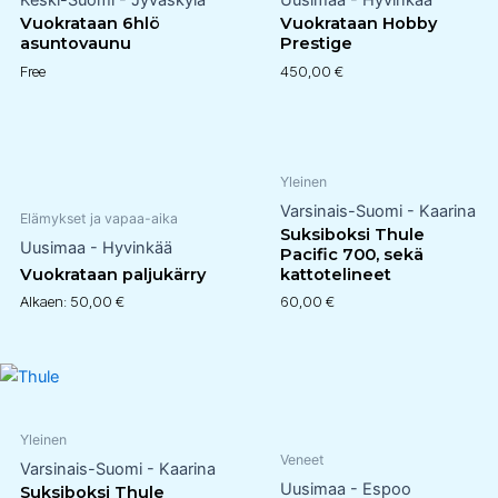
Keski-Suomi - Jyväskylä
Uusimaa - Hyvinkää
Vuokrataan 6hlö
Vuokrataan Hobby
asuntovaunu
Prestige
Free
450,00
€
Yleinen
Varsinais-Suomi - Kaarina
Elämykset ja vapaa-aika
Suksiboksi Thule
Uusimaa - Hyvinkää
Pacific 700, sekä
Vuokrataan paljukärry
kattotelineet
Alkaen:
50,00
€
60,00
€
Yleinen
Veneet
Varsinais-Suomi - Kaarina
Uusimaa - Espoo
Suksiboksi Thule