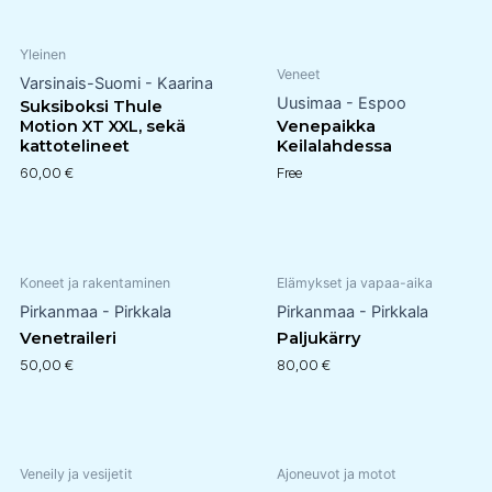
Yleinen
Veneet
Varsinais-Suomi - Kaarina
Uusimaa - Espoo
Suksiboksi Thule
Motion XT XXL, sekä
Venepaikka
kattotelineet
Keilalahdessa
60,00
€
Free
Koneet ja rakentaminen
Elämykset ja vapaa-aika
Pirkanmaa - Pirkkala
Pirkanmaa - Pirkkala
Venetraileri
Paljukärry
50,00
€
80,00
€
Veneily ja vesijetit
Ajoneuvot ja motot