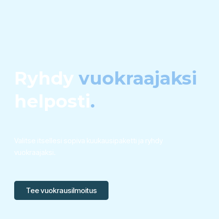
Ryhdy
vuokraajaksi
helposti
.
Valitse itsellesi sopiva kuukausipaketti ja ryhdy
vuokraajaksi.
Tee vuokrausilmoitus