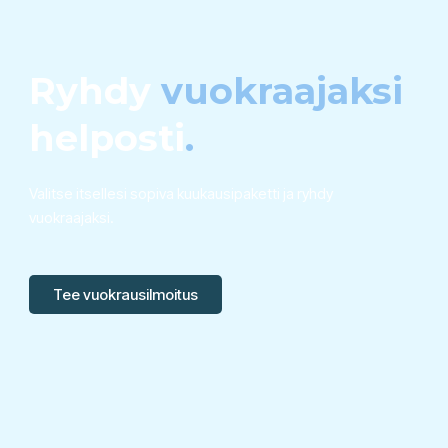
Ryhdy
vuokraajaksi
helposti
.
Valitse itsellesi sopiva kuukausipaketti ja ryhdy
vuokraajaksi.
Tee vuokrausilmoitus