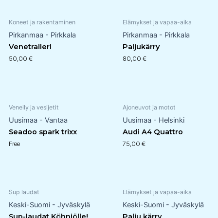
Koneet ja rakentaminen
Elämykset ja vapaa-aika
Pirkanmaa - Pirkkala
Pirkanmaa - Pirkkala
Venetraileri
Paljukärry
50,00
€
80,00
€
Veneily ja vesijetit
Ajoneuvot ja motot
Uusimaa - Vantaa
Uusimaa - Helsinki
Seadoo spark trixx
Audi A4 Quattro
Free
75,00
€
Sup laudat
Elämykset ja vapaa-aika
Keski-Suomi - Jyväskylä
Keski-Suomi - Jyväskylä
Sup-laudat Köhniölle!
Palju kärry