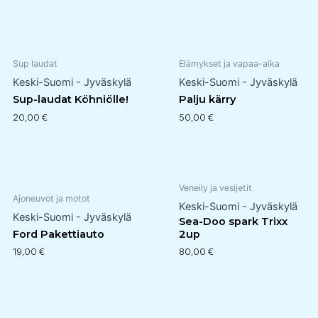
Sup laudat
Elämykset ja vapaa-aika
Keski-Suomi - Jyväskylä
Keski-Suomi - Jyväskylä
Sup-laudat Köhniölle!
Palju kärry
20,00
€
50,00
€
Veneily ja vesijetit
Ajoneuvot ja motot
Keski-Suomi - Jyväskylä
Keski-Suomi - Jyväskylä
Sea-Doo spark Trixx
Ford Pakettiauto
2up
19,00
€
80,00
€