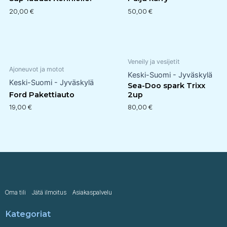
20,00
€
50,00
€
Veneily ja vesijetit
Ajoneuvot ja motot
Keski-Suomi - Jyväskylä
Keski-Suomi - Jyväskylä
Sea-Doo spark Trixx
Ford Pakettiauto
2up
19,00
€
80,00
€
Oma tili
Jätä ilmoitus
Asiakaspalvelu
Kategoriat