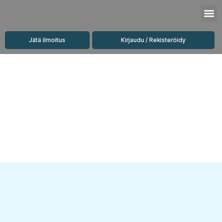
Siirry
M
sisältöön
Jätä ilmoitus
Kirjaudu / Rekisteröidy
Vuokrattavat