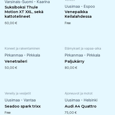
Varsinais-Suomi - Kaarina
Uusimaa - Espoo
Suksiboksi Thule
Motion XT XXL, sekä
Venepaikka
kattotelineet
Keilalahdessa
60,00
€
Free
Koneet ja rakentaminen
Elämykset ja vapaa-aika
Pirkanmaa - Pirkkala
Pirkanmaa - Pirkkala
Venetraileri
Paljukärry
50,00
€
80,00
€
Veneily ja vesijetit
Ajoneuvot ja motot
Uusimaa - Vantaa
Uusimaa - Helsinki
Seadoo spark trixx
Audi A4 Quattro
Free
75,00
€