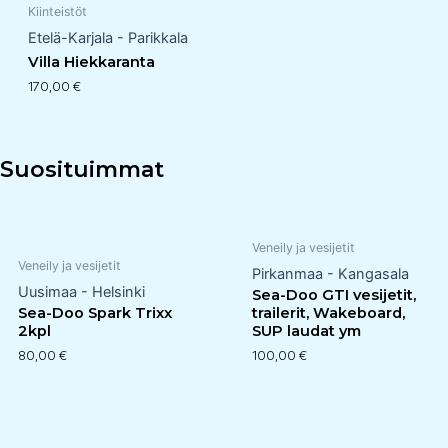
Kiinteistöt
Etelä-Karjala - Parikkala
Villa Hiekkaranta
170,00
€
Suosituimmat
Veneily ja vesijetit
Veneily ja vesijetit
Pirkanmaa - Kangasala
Uusimaa - Helsinki
Sea-Doo GTI vesijetit,
Sea-Doo Spark Trixx
trailerit, Wakeboard,
2kpl
SUP laudat ym
80,00
€
100,00
€