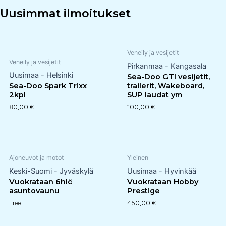
Uusimmat ilmoitukset
Veneily ja vesijetit
Veneily ja vesijetit
Pirkanmaa - Kangasala
Uusimaa - Helsinki
Sea-Doo GTI vesijetit,
Sea-Doo Spark Trixx
trailerit, Wakeboard,
2kpl
SUP laudat ym
80,00
€
100,00
€
Ajoneuvot ja motot
Yleinen
Keski-Suomi - Jyväskylä
Uusimaa - Hyvinkää
Vuokrataan 6hlö
Vuokrataan Hobby
asuntovaunu
Prestige
Free
450,00
€