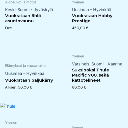
Ajoneuvot ja motot
Yleinen
Keski-Suomi - Jyväskylä
Uusimaa - Hyvinkää
Vuokrataan 6hlö
Vuokrataan Hobby
asuntovaunu
Prestige
Free
450,00
€
Yleinen
Varsinais-Suomi - Kaarina
Elämykset ja vapaa-aika
Suksiboksi Thule
Uusimaa - Hyvinkää
Pacific 700, sekä
Vuokrataan paljukärry
kattotelineet
Alkaen:
50,00
€
60,00
€
Yleinen
Veneet