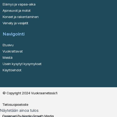
Elämys ja vapaa-aika
Ajoneuvot ja motot
Koneet ja rakentaminen
Veneily ja vesijetit
Navigointi
Etusivu
Vuokrattavat
Meistä
Usein kysytyt kysymykset
Käyttöehdot
© Copyright 2024 Vuokraanetissä.fi
Tietosuojaseloste
Näytetään ainoa tulos
Designed By Nordic Growth Media