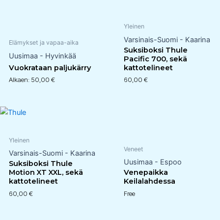
Yleinen
Varsinais-Suomi - Kaarina
Elämykset ja vapaa-aika
Suksiboksi Thule
Uusimaa - Hyvinkää
Pacific 700, sekä
Vuokrataan paljukärry
kattotelineet
Alkaen:
50,00
€
60,00
€
Yleinen
Veneet
Varsinais-Suomi - Kaarina
Uusimaa - Espoo
Suksiboksi Thule
Motion XT XXL, sekä
Venepaikka
kattotelineet
Keilalahdessa
60,00
€
Free