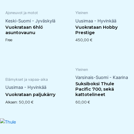
Ajoneuvot ja motot
Yleinen
Keski-Suomi - Jyväskylä
Uusimaa - Hyvinkää
Vuokrataan 6hlö
Vuokrataan Hobby
asuntovaunu
Prestige
Free
450,00
€
Yleinen
Varsinais-Suomi - Kaarina
Elämykset ja vapaa-aika
Suksiboksi Thule
Uusimaa - Hyvinkää
Pacific 700, sekä
Vuokrataan paljukärry
kattotelineet
Alkaen:
50,00
€
60,00
€