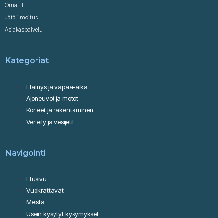
Oma tili
Jätä ilmoitus
Asiakaspalvelu
Kategoriat
Elämys ja vapaa-aika
Ajoneuvot ja motot
Koneet ja rakentaminen
Veneily ja vesijetit
Navigointi
Etusivu
Vuokrattavat
Meistä
Usein kysytyt kysymykset