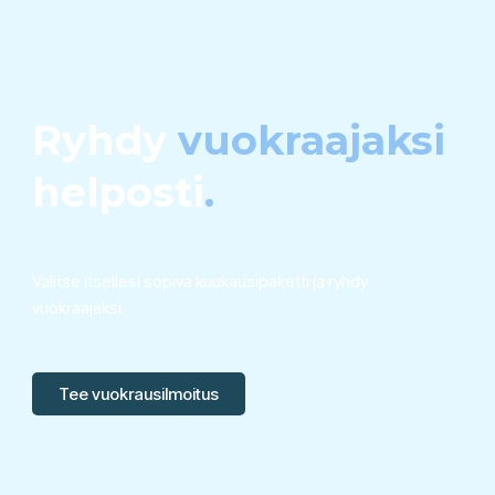
Ryhdy
vuokraajaksi
helposti
.
Valitse itsellesi sopiva kuukausipaketti ja ryhdy
vuokraajaksi.
Tee vuokrausilmoitus