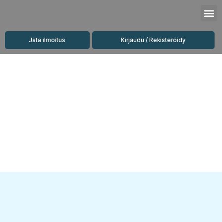
Siirry
M
sisältöön
Jätä ilmoitus
Kirjaudu / Rekisteröidy
Vuokrattavat