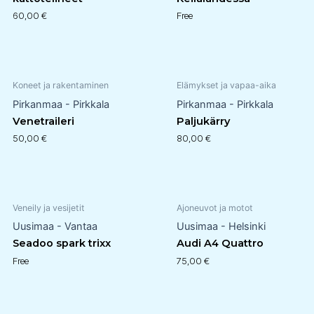
60,00
€
Free
Koneet ja rakentaminen
Elämykset ja vapaa-aika
Pirkanmaa - Pirkkala
Pirkanmaa - Pirkkala
Venetraileri
Paljukärry
50,00
€
80,00
€
Veneily ja vesijetit
Ajoneuvot ja motot
Uusimaa - Vantaa
Uusimaa - Helsinki
Seadoo spark trixx
Audi A4 Quattro
Free
75,00
€