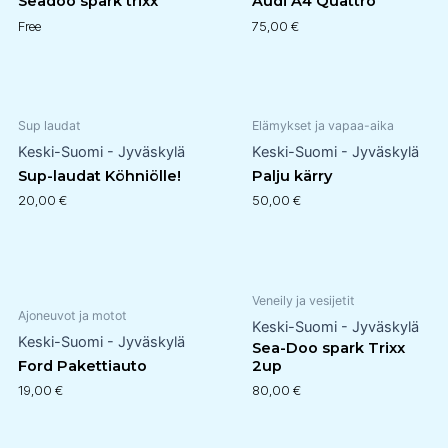
Seadoo spark trixx
Audi A4 Quattro
Free
75,00
€
Sup laudat
Elämykset ja vapaa-aika
Keski-Suomi - Jyväskylä
Keski-Suomi - Jyväskylä
Sup-laudat Köhniölle!
Palju kärry
20,00
€
50,00
€
Veneily ja vesijetit
Ajoneuvot ja motot
Keski-Suomi - Jyväskylä
Keski-Suomi - Jyväskylä
Sea-Doo spark Trixx
Ford Pakettiauto
2up
19,00
€
80,00
€