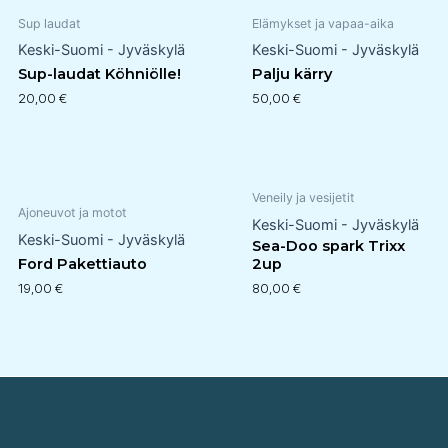
Sup laudat
Elämykset ja vapaa-aika
Keski-Suomi - Jyväskylä
Keski-Suomi - Jyväskylä
Sup-laudat Köhniölle!
Palju kärry
20,00
€
50,00
€
Veneily ja vesijetit
Ajoneuvot ja motot
Keski-Suomi - Jyväskylä
Keski-Suomi - Jyväskylä
Sea-Doo spark Trixx
Ford Pakettiauto
2up
19,00
€
80,00
€