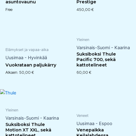
asuntovaunu
Prestige
Free
450,00
€
Yleinen
Varsinais-Suomi - Kaarina
Elämykset ja vapaa-aika
Suksiboksi Thule
Uusimaa - Hyvinkää
Pacific 700, sekä
Vuokrataan paljukärry
kattotelineet
Alkaen:
50,00
€
60,00
€
Yleinen
Veneet
Varsinais-Suomi - Kaarina
Uusimaa - Espoo
Suksiboksi Thule
Motion XT XXL, sekä
Venepaikka
kattotelineet
Keilalahdessa