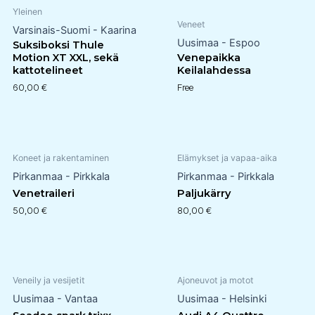
Yleinen
Veneet
Varsinais-Suomi - Kaarina
Uusimaa - Espoo
Suksiboksi Thule
Motion XT XXL, sekä
Venepaikka
kattotelineet
Keilalahdessa
60,00
€
Free
Koneet ja rakentaminen
Elämykset ja vapaa-aika
Pirkanmaa - Pirkkala
Pirkanmaa - Pirkkala
Venetraileri
Paljukärry
50,00
€
80,00
€
Veneily ja vesijetit
Ajoneuvot ja motot
Uusimaa - Vantaa
Uusimaa - Helsinki