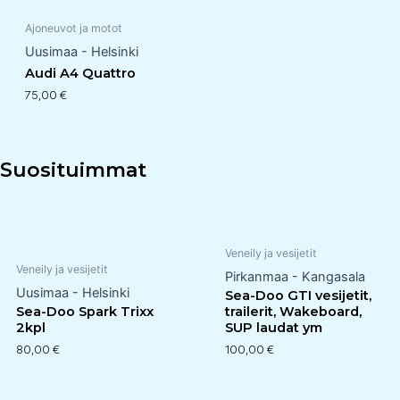
Ajoneuvot ja motot
Uusimaa - Helsinki
Audi A4 Quattro
75,00
€
Suosituimmat
Veneily ja vesijetit
Veneily ja vesijetit
Pirkanmaa - Kangasala
Uusimaa - Helsinki
Sea-Doo GTI vesijetit,
Sea-Doo Spark Trixx
trailerit, Wakeboard,
2kpl
SUP laudat ym
80,00
€
100,00
€