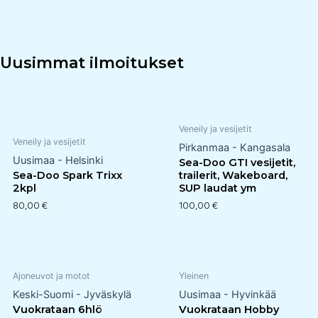
Uusimmat ilmoitukset
Veneily ja vesijetit
Veneily ja vesijetit
Pirkanmaa - Kangasala
Uusimaa - Helsinki
Sea-Doo GTI vesijetit,
Sea-Doo Spark Trixx
trailerit, Wakeboard,
2kpl
SUP laudat ym
80,00
€
100,00
€
Ajoneuvot ja motot
Yleinen
Keski-Suomi - Jyväskylä
Uusimaa - Hyvinkää
Vuokrataan 6hlö
Vuokrataan Hobby