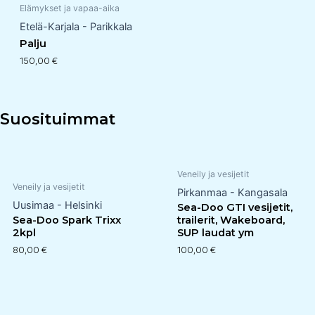
Elämykset ja vapaa-aika
Etelä-Karjala - Parikkala
Palju
150,00
€
Suosituimmat
Veneily ja vesijetit
Veneily ja vesijetit
Pirkanmaa - Kangasala
Uusimaa - Helsinki
Sea-Doo GTI vesijetit,
Sea-Doo Spark Trixx
trailerit, Wakeboard,
2kpl
SUP laudat ym
80,00
€
100,00
€