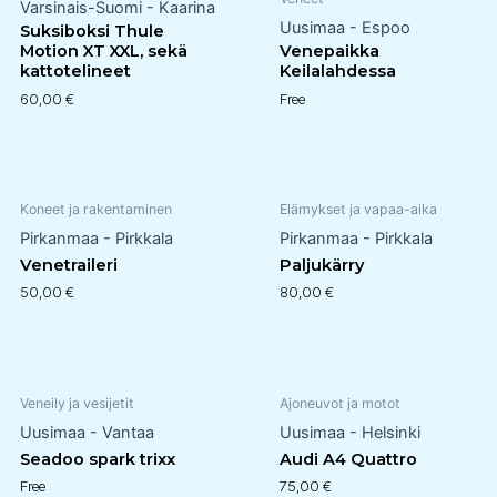
Varsinais-Suomi - Kaarina
Uusimaa - Espoo
Suksiboksi Thule
Motion XT XXL, sekä
Venepaikka
kattotelineet
Keilalahdessa
60,00
€
Free
Koneet ja rakentaminen
Elämykset ja vapaa-aika
Pirkanmaa - Pirkkala
Pirkanmaa - Pirkkala
Venetraileri
Paljukärry
50,00
€
80,00
€
Veneily ja vesijetit
Ajoneuvot ja motot
Uusimaa - Vantaa
Uusimaa - Helsinki
Seadoo spark trixx
Audi A4 Quattro
Free
75,00
€