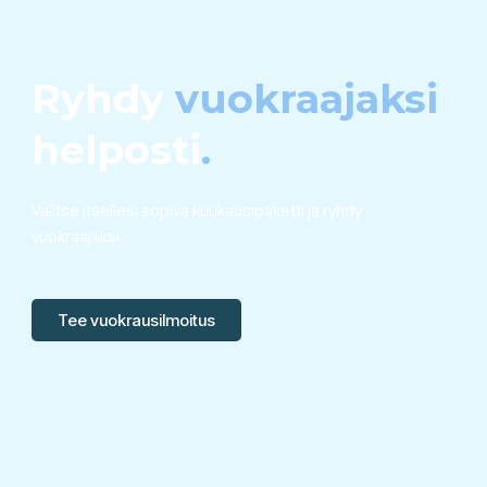
Ryhdy
vuokraajaksi
helposti
.
Valitse itsellesi sopiva kuukausipaketti ja ryhdy
vuokraajaksi.
Tee vuokrausilmoitus