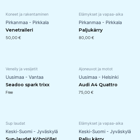
Koneet ja rakentaminen
Elämykset ja vapaa-aika
Pirkanmaa - Pirkkala
Pirkanmaa - Pirkkala
Venetraileri
Paljukärry
50,00
€
80,00
€
Veneily ja vesijetit
Ajoneuvot ja motot
Uusimaa - Vantaa
Uusimaa - Helsinki
Seadoo spark trixx
Audi A4 Quattro
Free
75,00
€
Sup laudat
Elämykset ja vapaa-aika
Keski-Suomi - Jyväskylä
Keski-Suomi - Jyväskylä
Sup-laudat Köhniölle!
Palju kärry