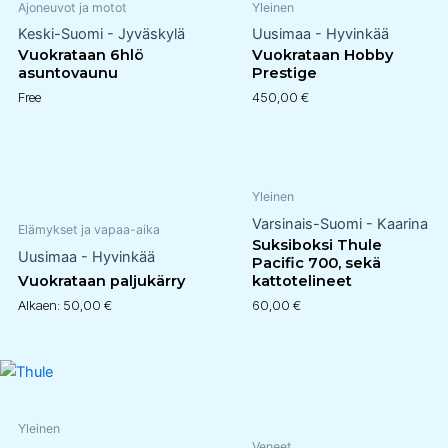
Ajoneuvot ja motot
Yleinen
Keski-Suomi - Jyväskylä
Uusimaa - Hyvinkää
Vuokrataan 6hlö
Vuokrataan Hobby
asuntovaunu
Prestige
Free
450,00
€
Yleinen
Varsinais-Suomi - Kaarina
Elämykset ja vapaa-aika
Suksiboksi Thule
Uusimaa - Hyvinkää
Pacific 700, sekä
Vuokrataan paljukärry
kattotelineet
Alkaen:
50,00
€
60,00
€
Yleinen
Veneet