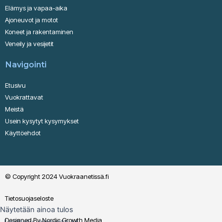
Elämys ja vapaa-aika
Ajoneuvot ja motot
Koneet ja rakentaminen
Veneily ja vesijetit
Navigointi
Etusivu
Vuokrattavat
Meistä
Usein kysytyt kysymykset
Käyttöehdot
© Copyright 2024 Vuokraanetissä.fi
Tietosuojaseloste
Näytetään ainoa tulos
Designed By Nordic Growth Media