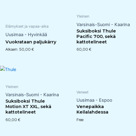
Yleinen
Varsinais-Suomi - Kaarina
Elämykset ja vapaa-aika
Suksiboksi Thule
Uusimaa - Hyvinkää
Pacific 700, sekä
Vuokrataan paljukärry
kattotelineet
Alkaen:
50,00
€
60,00
€
Yleinen
Veneet
Varsinais-Suomi - Kaarina
Uusimaa - Espoo
Suksiboksi Thule
Motion XT XXL, sekä
Venepaikka
kattotelineet
Keilalahdessa
60,00
€
Free