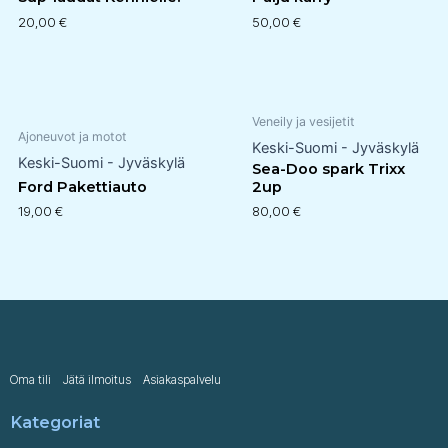
20,00
€
50,00
€
Veneily ja vesijetit
Ajoneuvot ja motot
Keski-Suomi - Jyväskylä
Keski-Suomi - Jyväskylä
Sea-Doo spark Trixx
Ford Pakettiauto
2up
19,00
€
80,00
€
Oma tili
Jätä ilmoitus
Asiakaspalvelu
Kategoriat