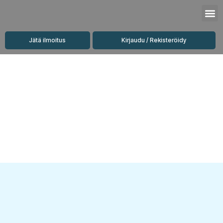
Siirry
M
sisältöön
Jätä ilmoitus
Kirjaudu / Rekisteröidy
Vuokrattavat