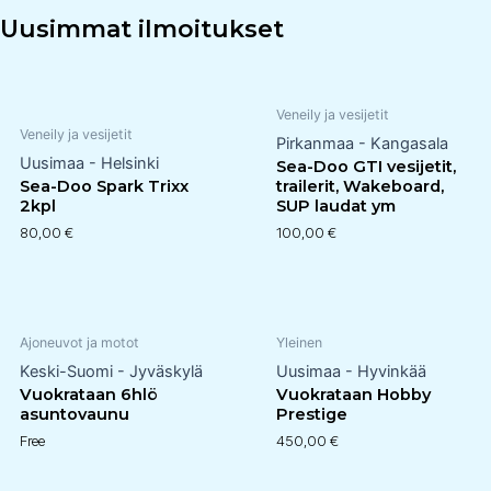
Uusimmat ilmoitukset
Veneily ja vesijetit
Veneily ja vesijetit
Pirkanmaa - Kangasala
Uusimaa - Helsinki
Sea-Doo GTI vesijetit,
Sea-Doo Spark Trixx
trailerit, Wakeboard,
2kpl
SUP laudat ym
80,00
€
100,00
€
Ajoneuvot ja motot
Yleinen
Keski-Suomi - Jyväskylä
Uusimaa - Hyvinkää
Vuokrataan 6hlö
Vuokrataan Hobby
asuntovaunu
Prestige
Free
450,00
€