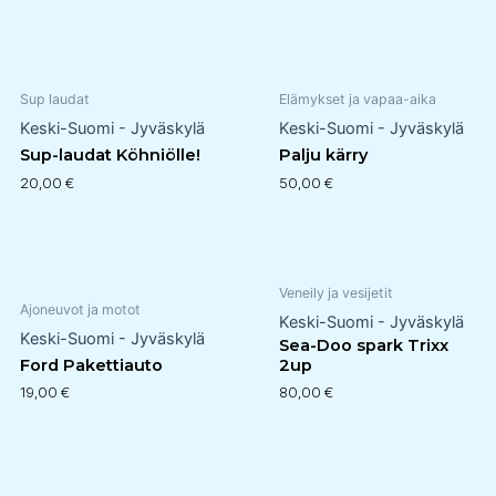
Sup laudat
Elämykset ja vapaa-aika
Keski-Suomi - Jyväskylä
Keski-Suomi - Jyväskylä
Sup-laudat Köhniölle!
Palju kärry
20,00
€
50,00
€
Veneily ja vesijetit
Ajoneuvot ja motot
Keski-Suomi - Jyväskylä
Keski-Suomi - Jyväskylä
Sea-Doo spark Trixx
Ford Pakettiauto
2up
19,00
€
80,00
€