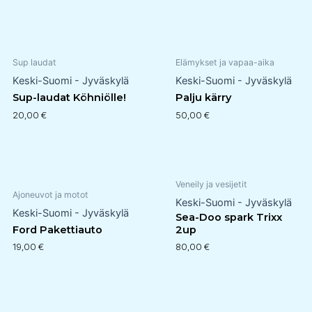
Sup laudat
Elämykset ja vapaa-aika
Keski-Suomi - Jyväskylä
Keski-Suomi - Jyväskylä
Sup-laudat Köhniölle!
Palju kärry
20,00
€
50,00
€
Veneily ja vesijetit
Ajoneuvot ja motot
Keski-Suomi - Jyväskylä
Keski-Suomi - Jyväskylä
Sea-Doo spark Trixx
Ford Pakettiauto
2up
19,00
€
80,00
€