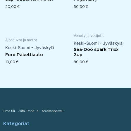
20,00
€
50,00
€
Veneily ja vesijetit
Ajoneuvot ja motot
Keski-Suomi - Jyväskylä
Keski-Suomi - Jyväskylä
Sea-Doo spark Trixx
Ford Pakettiauto
2up
19,00
€
80,00
€
Oma tili
Jätä ilmoitus
Asiakaspalvelu
Kategoriat