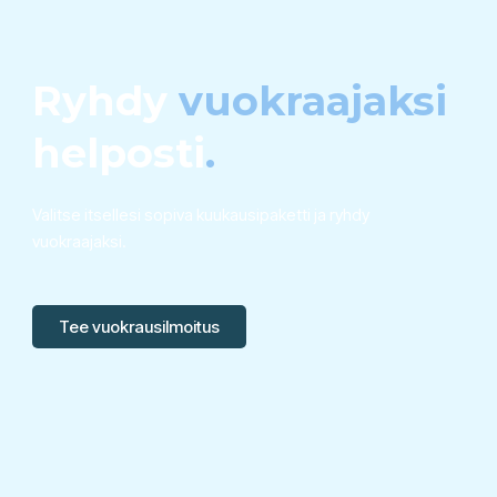
Ryhdy
vuokraajaksi
helposti
.
Valitse itsellesi sopiva kuukausipaketti ja ryhdy
vuokraajaksi.
Tee vuokrausilmoitus