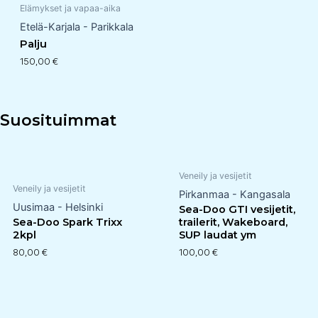
Elämykset ja vapaa-aika
Etelä-Karjala - Parikkala
Palju
150,00
€
Suosituimmat
Veneily ja vesijetit
Veneily ja vesijetit
Pirkanmaa - Kangasala
Uusimaa - Helsinki
Sea-Doo GTI vesijetit,
Sea-Doo Spark Trixx
trailerit, Wakeboard,
2kpl
SUP laudat ym
80,00
€
100,00
€