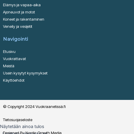
Elämys ja vapaa-aika
Ajoneuvot ja motot
Koneet ja rakentaminen
Veneily ja vesijetit
Navigointi
Etusivu
Vuokrattavat
Meistä
Usein kysytyt kysymykset
Käyttöehdot
© Copyright 2024 Vuokraanetissä.fi
Tietosuojaseloste
Näytetään ainoa tulos
Designed By Nordic Growth Media