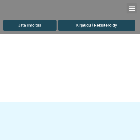
Siirry
M
sisältöön
Jätä ilmoitus
Kirjaudu / Rekisteröidy
Vuokrattavat