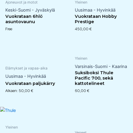
Ajoneuvot ja motot
Yleinen
Keski-Suomi - Jyväskylä
Uusimaa - Hyvinkää
Vuokrataan 6hlö
Vuokrataan Hobby
asuntovaunu
Prestige
Free
450,00
€
Yleinen
Varsinais-Suomi - Kaarina
Elämykset ja vapaa-aika
Suksiboksi Thule
Uusimaa - Hyvinkää
Pacific 700, sekä
Vuokrataan paljukärry
kattotelineet
Alkaen:
50,00
€
60,00
€
Yleinen
Veneet