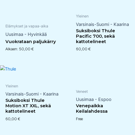
Yleinen
Varsinais-Suomi - Kaarina
Elämykset ja vapaa-aika
Suksiboksi Thule
Uusimaa - Hyvinkää
Pacific 700, sekä
Vuokrataan paljukärry
kattotelineet
Alkaen:
50,00
€
60,00
€
Yleinen
Veneet
Varsinais-Suomi - Kaarina
Uusimaa - Espoo
Suksiboksi Thule
Motion XT XXL, sekä
Venepaikka
kattotelineet
Keilalahdessa
60,00
€
Free