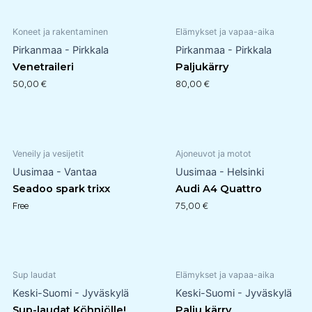
Koneet ja rakentaminen
Elämykset ja vapaa-aika
Pirkanmaa - Pirkkala
Pirkanmaa - Pirkkala
Venetraileri
Paljukärry
50,00
€
80,00
€
Veneily ja vesijetit
Ajoneuvot ja motot
Uusimaa - Vantaa
Uusimaa - Helsinki
Seadoo spark trixx
Audi A4 Quattro
Free
75,00
€
Sup laudat
Elämykset ja vapaa-aika
Keski-Suomi - Jyväskylä
Keski-Suomi - Jyväskylä
Sup-laudat Köhniölle!
Palju kärry