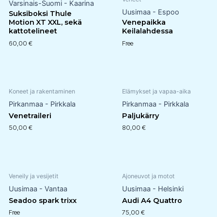
Varsinais-Suomi - Kaarina
Uusimaa - Espoo
Suksiboksi Thule
Motion XT XXL, sekä
Venepaikka
kattotelineet
Keilalahdessa
60,00
€
Free
Koneet ja rakentaminen
Elämykset ja vapaa-aika
Pirkanmaa - Pirkkala
Pirkanmaa - Pirkkala
Venetraileri
Paljukärry
50,00
€
80,00
€
Veneily ja vesijetit
Ajoneuvot ja motot
Uusimaa - Vantaa
Uusimaa - Helsinki
Seadoo spark trixx
Audi A4 Quattro
Free
75,00
€