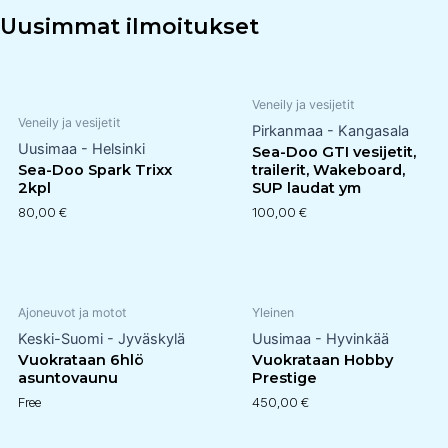
Uusimmat ilmoitukset
Veneily ja vesijetit
Veneily ja vesijetit
Pirkanmaa - Kangasala
Uusimaa - Helsinki
Sea-Doo GTI vesijetit,
Sea-Doo Spark Trixx
trailerit, Wakeboard,
2kpl
SUP laudat ym
80,00
€
100,00
€
Ajoneuvot ja motot
Yleinen
Keski-Suomi - Jyväskylä
Uusimaa - Hyvinkää
Vuokrataan 6hlö
Vuokrataan Hobby
asuntovaunu
Prestige
Free
450,00
€