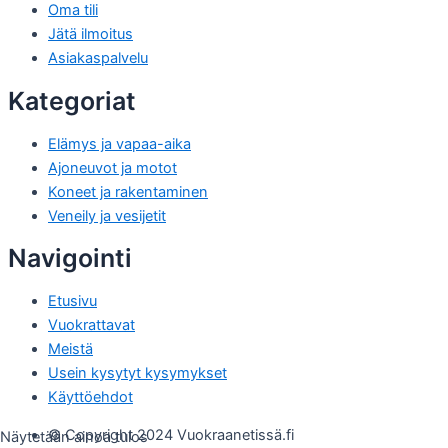
Oma tili
Jätä ilmoitus
Asiakaspalvelu
Kategoriat
Elämys ja vapaa-aika
Ajoneuvot ja motot
Koneet ja rakentaminen
Veneily ja vesijetit
Navigointi
Etusivu
Vuokrattavat
Meistä
Usein kysytyt kysymykset
Käyttöehdot
© Copyright 2024 Vuokraanetissä.fi
Näytetään ainoa tulos