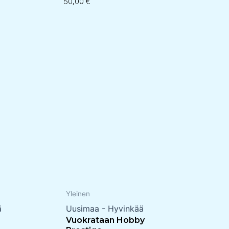
50,00
€
Yleinen
ä
Uusimaa - Hyvinkää
Vuokrataan Hobby