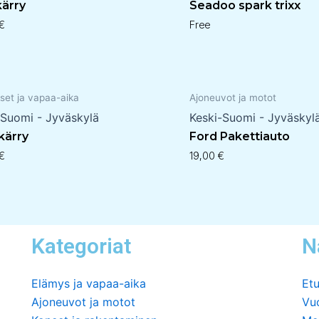
kärry
Seadoo spark trixx
€
Free
set ja vapaa-aika
Ajoneuvot ja motot
-Suomi - Jyväskylä
Keski-Suomi - Jyväskyl
 kärry
Ford Pakettiauto
€
19,00
€
Kategoriat
N
Elämys ja vapaa-aika
Etu
Ajoneuvot ja motot
Vu