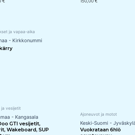
00
€
150,00
€
kset ja vapaa-aika
maa - Kirkkonummi
ukärry
 ja vesijetit
Ajoneuvot ja motot
nmaa - Kangasala
Keski-Suomi - Jyväskyl
oo GTI vesijetit,
erit, Wakeboard, SUP
Vuokrataan 6hlö