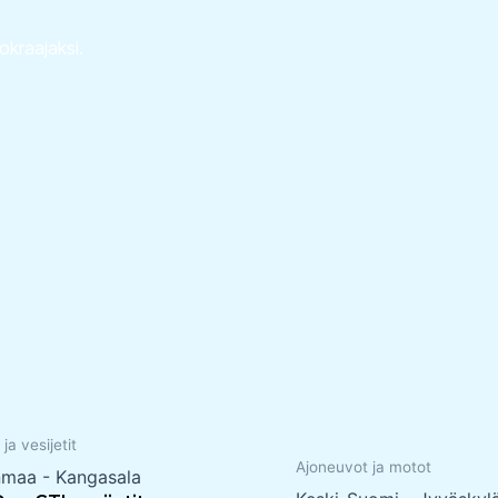
uokraajaksi.
 ja vesijetit
Ajoneuvot ja motot
nmaa - Kangasala