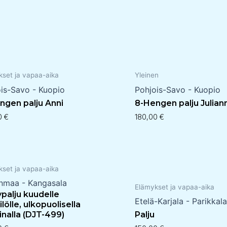
kset ja vapaa-aika
Yleinen
is-Savo - Kuopio
Pohjois-Savo - Kuopio
ngen palju Anni
8-Hengen palju Julian
00
€
180,00
€
kset ja vapaa-aika
anmaa - Kangasala
Elämykset ja vapaa-aika
ypalju kuudelle
Etelä-Karjala - Parikkala
lölle, ulkopuolisella
inalla (DJT-499)
Palju