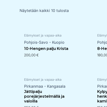
Näytetään kaikki 10 tulosta
Elämykset ja vapaa-aika
Elämy
Pohjois-Savo - Kuopio
Pohjo
10-Hengen palju Krista
8-He
200,00
€
180,
Elämykset ja vapaa-aika
Elämy
Pirkanmaa - Kangasala
Pirk
Jättipalju
Kylp
porejärjestelmällä ja
henki
valoilla
kami