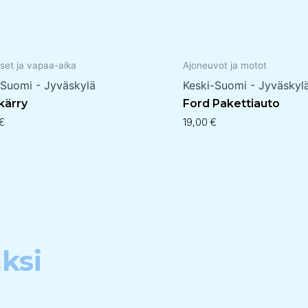
set ja vapaa-aika
Ajoneuvot ja motot
-Suomi - Jyväskylä
Keski-Suomi - Jyväskyl
 kärry
Ford Pakettiauto
€
19,00
€
ksi