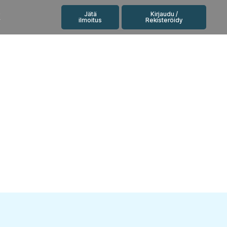
Jätä
Kirjaudu /
K
ilmoitus
Rekisteröidy