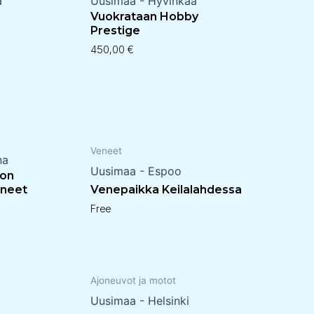
ä
Uusimaa - Hyvinkää
Vuokrataan Hobby
Prestige
450,00
€
Veneet
na
Uusimaa - Espoo
ion
ineet
Venepaikka Keilalahdessa
Free
Ajoneuvot ja motot
Uusimaa - Helsinki