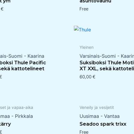
t ym
asuntovaunu
0
€
Free
n
Yleinen
nais-Suomi - Kaarina
Varsinais-Suomi - Kaari
boksi Thule Pacific
Suksiboksi Thule Mot
sekä kattotelineet
XT XXL, sekä kattotel
€
60,00
€
set ja vapaa-aika
Veneily ja vesijetit
nmaa - Pirkkala
Uusimaa - Vantaa
kärry
Seadoo spark trixx
€
Free