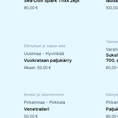
Sea-Doo Spark Trixx 2kpl
lauda
80,00
€
100,0
Yleine
Elämykset ja vapaa-aika
Varsi
Uusimaa - Hyvinkää
Suksi
Vuokrataan paljukärry
700, 
Alkaen:
50,00
€
60,00
Koneet ja rakentaminen
Elämyk
Pirkanmaa - Pirkkala
Pirka
Venetraileri
Palju
50,00
€
80,00