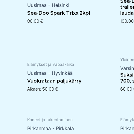
Sea-D
Uusimaa - Helsinki
trail
Sea-Doo Spark Trixx 2kpl
lauda
80,00
€
100,0
Yleine
Elämykset ja vapaa-aika
Varsi
Uusimaa - Hyvinkää
Suksi
Vuokrataan paljukärry
700, 
Alkaen:
50,00
€
60,00
Koneet ja rakentaminen
Elämyk
Pirkanmaa - Pirkkala
Pirka