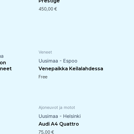
Prestige
450,00
€
Veneet
na
Uusimaa - Espoo
ion
ineet
Venepaikka Keilalahdessa
Free
Ajoneuvot ja motot
Uusimaa - Helsinki
Audi A4 Quattro
75,00
€