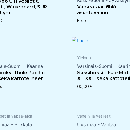
Keski-Suomi - Jyväskyl
oo GTI vesijetit,
erit, Wakeboard, SUP
Vuokrataan 6hlö
t ym
asuntovaunu
0
€
Free
n
Yleinen
nais-Suomi - Kaarina
Varsinais-Suomi - Kaari
boksi Thule Pacific
Suksiboksi Thule Mot
sekä kattotelineet
XT XXL, sekä kattotel
€
60,00
€
set ja vapaa-aika
Veneily ja vesijetit
nmaa - Pirkkala
Uusimaa - Vantaa