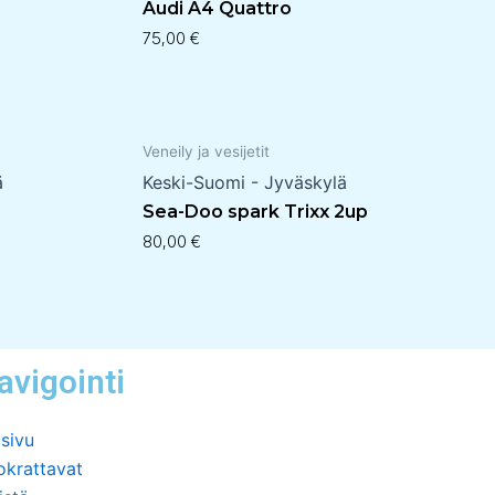
Audi A4 Quattro
75,00
€
Veneily ja vesijetit
ä
Keski-Suomi - Jyväskylä
Sea-Doo spark Trixx 2up
80,00
€
avigointi
sivu
okrattavat