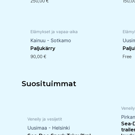
250,00
€
150,
Elämykset ja vapaa-aika
Elämy
Kainuu - Sotkamo
Uusi
Paljukärry
Palj
90,00
€
Free
Suosituimmat
Veneily
Pirka
Veneily ja vesijetit
Sea-D
Uusimaa - Helsinki
trail