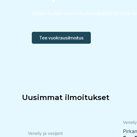
Valitse itsellesi sopiva kuukausipaketti ja ryhdy v
Tee vuokrausilmoitus
Uusimmat ilmoitukset
Veneily
Pirka
Veneily ja vesijetit