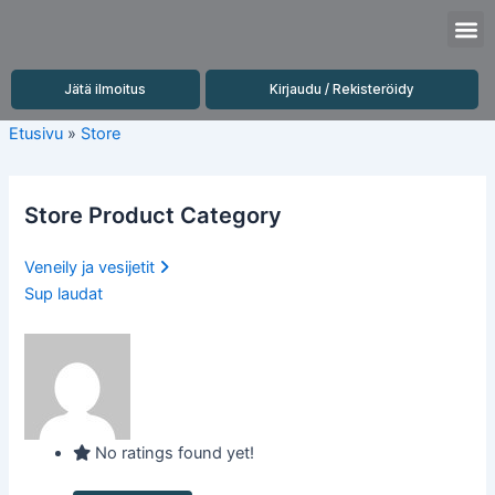
Siirry
M
sisältöön
Jätä ilmoitus
Kirjaudu / Rekisteröidy
Etusivu
»
Store
Store Product Category
Veneily ja vesijetit
Sup laudat
No ratings found yet!