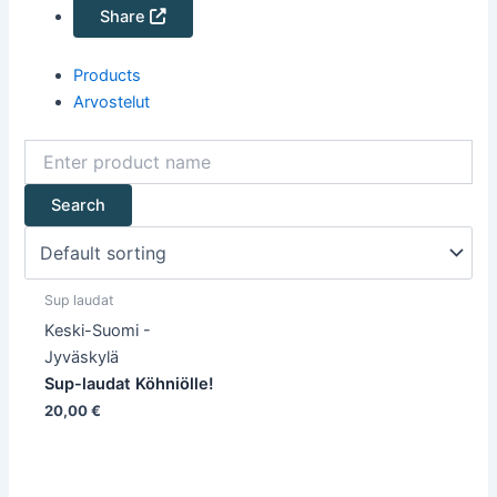
Share
Products
Arvostelut
Sup laudat
Keski-Suomi -
Jyväskylä
Sup-laudat Köhniölle!
20,00
€