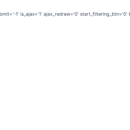
it='-1' is_ajax='1' ajax_redraw='0' start_filtering_btn='0'