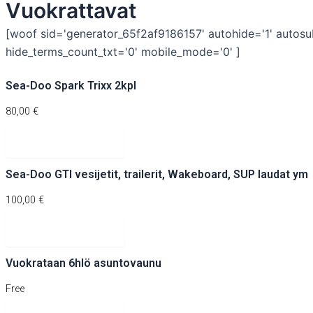
Vuokrattavat
[woof sid='generator_65f2af9186157' autohide='1' autosubm
hide_terms_count_txt='0' mobile_mode='0' ]
Sea-Doo Spark Trixx 2kpl
80,00
€
Katso ilmoitus
Sea-Doo GTI vesijetit, trailerit, Wakeboard, SUP laudat ym
100,00
€
Katso ilmoitus
Vuokrataan 6hlö asuntovaunu
Free