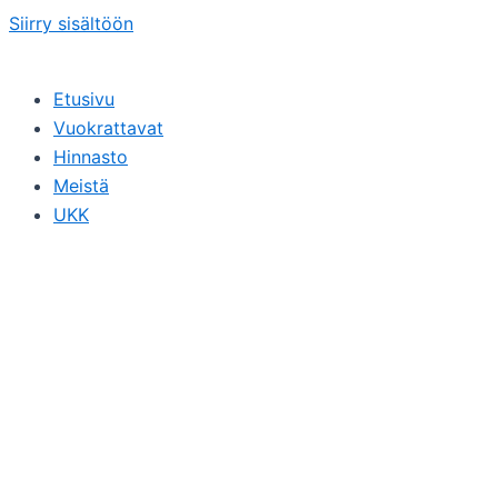
Siirry sisältöön
Etusivu
Vuokrattavat
Hinnasto
Meistä
UKK