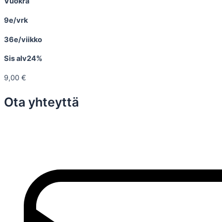
Vuokra
9e/vrk
36e/viikko
Sis alv24%
9,00
€
Ota yhteyttä