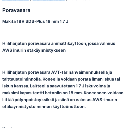
Poravasara
Makita 18V SDS-Plus 18 mm 1,7 J
Hiiliharjaton poravasara ammattikäyttöön, jossa valmius
AWS imurin etäkäynnistykseen
Hiiliharjaton poravasara AVT-tärinänvaimennuksella ja
talttaustoiminnolla. Koneella voidaan porata ilman iskua tai
iskun kanssa. Laitteella saavutetaan 1,7 J iskuvoima ja
maksimi kapasiteetti betoniin on 18 mm. Koneeseen voidaan
liittää pölynpoistoyksikkö ja siinä on valmius AWS-imurin
etäkäynnistystoiminnon käyttöönottoon.