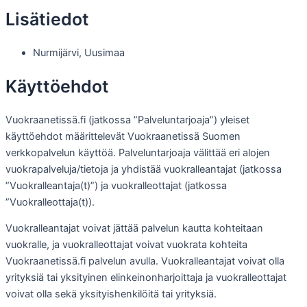
Lisätiedot
Nurmijärvi
,
Uusimaa
Käyttöehdot
Vuokraanetissä.fi (jatkossa ”Palveluntarjoaja”) yleiset
käyttöehdot määrittelevät Vuokraanetissä Suomen
verkkopalvelun käyttöä. Palveluntarjoaja välittää eri alojen
vuokrapalveluja/tietoja ja yhdistää vuokralleantajat (jatkossa
”Vuokralleantaja(t)”) ja vuokralleottajat (jatkossa
”Vuokralleottaja(t)).
Vuokralleantajat voivat jättää palvelun kautta kohteitaan
vuokralle, ja vuokralleottajat voivat vuokrata kohteita
Vuokraanetissä.fi palvelun avulla. Vuokralleantajat voivat olla
yrityksiä tai yksityinen elinkeinonharjoittaja ja vuokralleottajat
voivat olla sekä yksityishenkilöitä tai yrityksiä.