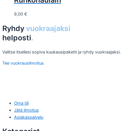
9,00
€
Ryhdy
vuokraajaksi
helposti
.
Valitse itsellesi sopiva kuukausipaketti ja ryhdy vuokraajaksi.
Tee vuokrausilmoitus
Oma tili
Jätä ilmoitus
Asiakaspalvelu