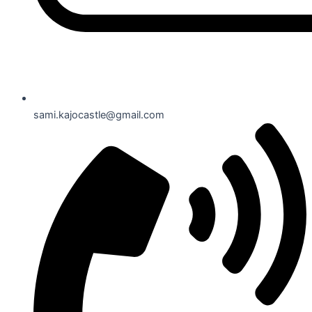
sami.kajocastle@gmail.com