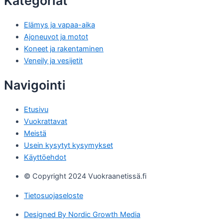
Kategoriat
Elämys ja vapaa-aika
Ajoneuvot ja motot
Koneet ja rakentaminen
Veneily ja vesijetit
Navigointi
Etusivu
Vuokrattavat
Meistä
Usein kysytyt kysymykset
Käyttöehdot
© Copyright 2024 Vuokraanetissä.fi
Tietosuojaseloste
Designed By Nordic Growth Media