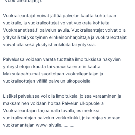
”Vuokralleottaja(t)).
Vuokralleantajat voivat jättää palvelun kautta kohteitaan
vuokralle, ja vuokralleottajat voivat vuokrata kohteita
Vuokraanetissä.fi palvelun avulla. Vuokralleantajat voivat olla
yrityksiä tai yksityinen elinkeinonharjoittaja ja vuokralleottajat
voivat olla sekä yksityishenkilöitä tai yrityksiä.
Palvelussa voidaan varata tuotteita ilmoituksissa näkyvien
yhteystietojen kautta tai varauskalenterin kautta.
Maksutapahtumat suoritetaan vuokralleantajan ja
vuokralleottajan välillä palvelun ulkopuolella.
Lisäksi palvelussa voi olla ilmoituksia, joissa varaaminen ja
maksaminen voidaan hoitaa Palvelun ulkopuolella
Vuokralleantajan tarjoamalla tavalla, esimerkiksi
vuokralleantajan palvelun verkkolinkki, joka ohjaa suoraan
vuokranantajan www-sivulle………..