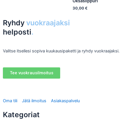
Oksasilppuri
30,00
€
Ryhdy
vuokraajaksi
helposti
.
Valitse itsellesi sopiva kuukausipaketti ja ryhdy vuokraajaksi.
Tee vuokrausilmoitus
Oma tili
Jätä ilmoitus
Asiakaspalvelu
Kategoriat