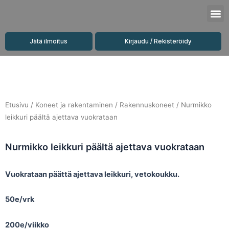
Siirry
M
sisältöön
Jätä ilmoitus
Kirjaudu / Rekisteröidy
Etusivu
/
Koneet ja rakentaminen
/
Rakennuskoneet
/ Nurmikko
leikkuri päältä ajettava vuokrataan
Nurmikko leikkuri päältä ajettava vuokrataan
Vuokrataan päättä ajettava leikkuri, vetokoukku.
50e/vrk
200e/viikko