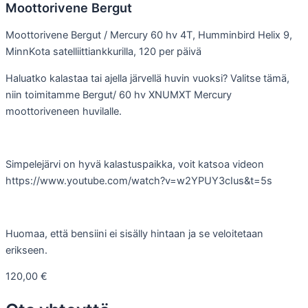
Moottorivene Bergut
Moottorivene Bergut / Mercury 60 hv 4T, Humminbird Helix 9,
MinnKota satelliittiankkurilla, 120 per päivä
Haluatko kalastaa tai ajella järvellä huvin vuoksi? Valitse tämä,
niin toimitamme Bergut/ 60 hv XNUMXT Mercury
moottoriveneen huvilalle.
Simpelejärvi on hyvä kalastuspaikka, voit katsoa videon
https://www.youtube.com/watch?v=w2YPUY3cIus&t=5s
Huomaa, että bensiini ei sisälly hintaan ja se veloitetaan
erikseen.
120,00
€