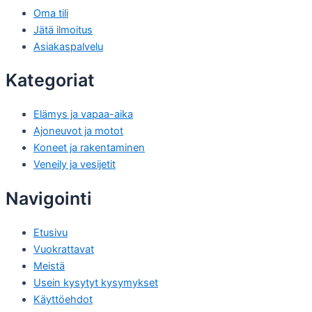
Oma tili
Jätä ilmoitus
Asiakaspalvelu
Kategoriat
Elämys ja vapaa-aika
Ajoneuvot ja motot
Koneet ja rakentaminen
Veneily ja vesijetit
Navigointi
Etusivu
Vuokrattavat
Meistä
Usein kysytyt kysymykset
Käyttöehdot