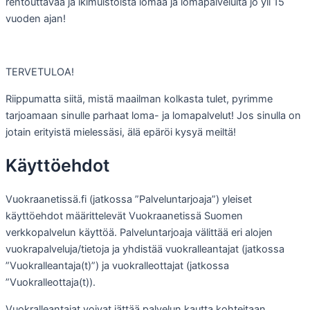
rentouttavaa ja ikimuistoista lomaa ja lomapalveluita jo yli 15
vuoden ajan!
TERVETULOA!
Riippumatta siitä, mistä maailman kolkasta tulet, pyrimme
tarjoamaan sinulle parhaat loma- ja lomapalvelut! Jos sinulla on
jotain erityistä mielessäsi, älä epäröi kysyä meiltä!
Käyttöehdot
Vuokraanetissä.fi (jatkossa ”Palveluntarjoaja”) yleiset
käyttöehdot määrittelevät Vuokraanetissä Suomen
verkkopalvelun käyttöä. Palveluntarjoaja välittää eri alojen
vuokrapalveluja/tietoja ja yhdistää vuokralleantajat (jatkossa
”Vuokralleantaja(t)”) ja vuokralleottajat (jatkossa
”Vuokralleottaja(t)).
Vuokralleantajat voivat jättää palvelun kautta kohteitaan