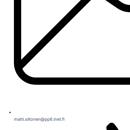
matti.siitonen@pp6.inet.fi