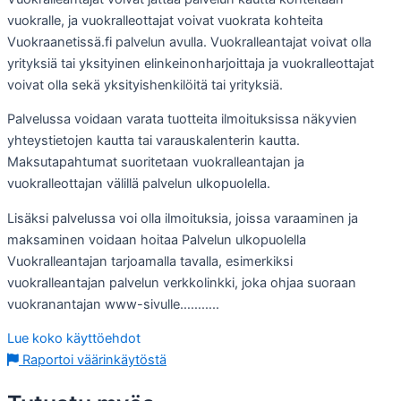
vuokralle, ja vuokralleottajat voivat vuokrata kohteita
Vuokraanetissä.fi palvelun avulla. Vuokralleantajat voivat olla
yrityksiä tai yksityinen elinkeinonharjoittaja ja vuokralleottajat
voivat olla sekä yksityishenkilöitä tai yrityksiä.
Palvelussa voidaan varata tuotteita ilmoituksissa näkyvien
yhteystietojen kautta tai varauskalenterin kautta.
Maksutapahtumat suoritetaan vuokralleantajan ja
vuokralleottajan välillä palvelun ulkopuolella.
Lisäksi palvelussa voi olla ilmoituksia, joissa varaaminen ja
maksaminen voidaan hoitaa Palvelun ulkopuolella
Vuokralleantajan tarjoamalla tavalla, esimerkiksi
vuokralleantajan palvelun verkkolinkki, joka ohjaa suoraan
vuokranantajan www-sivulle………..
Lue koko käyttöehdot
Raportoi väärinkäytöstä