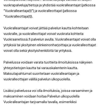
vuokrapalveluja/tietoja ja yhdistää vuokralleantajat (jatkossa
”Vuokralleantaja(t)”) ja vuokralleottajat (jatkossa
”Vuokralleottaja(t)).
Vuokralleantajat voivat jättää palvelun kautta kohteitaan
vuokralle, ja vuokralleottajat voivat vuokrata kohteita
Vuokraanetissä.fi palvelun avulla. Vuokralleantajat voivat olla
yrityksiä tai yksityinen elinkeinonharjoittaja ja vuokralleottajat
voivat olla sekä yksityishenkilöitä tai yrityksiä.
Palvelussa voidaan varata tuotteita ilmoituksissa näkyvien
yhteystietojen kautta tai varauskalenterin kautta.
Maksutapahtumat suoritetaan vuokralleantajan ja
vuokralleottajan välillä palvelun ulkopuolella.
Lisäksi palvelussa voi olla ilmoituksia, joissa varaaminen ja
maksaminen voidaan hoitaa Palvelun ulkopuolella
Vuokralleantajan tarjoamalla tavalla, esimerkiksi