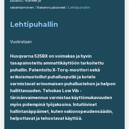
Etusivu
/
Koneet ja
rakentaminen
/
Rakennuskoneet
/ Lehtipuhallin
Lehtipuhallin
Vuokrataan
Husqvarna 525BX on voimakas ja hyvin
tasapainotettu ammattikäyttöön tarkoitettu
puhallin. Patentoitu X-Torq-moottori sekä
erikoismuotoillut puhallusputki ja kotelo
varmistavat erinomaisen puhallustehon ja helpon
hallittavuuden. Tehokas Low Vib -
tärinänvaimennus varmistaa käyttömukavuuden
myös pidempinä työjaksoina. Intuitiiviset
hallintanäppäimet, kuten vakionopeudensäädin,
helpottavat ja tehostavat käyttöä.