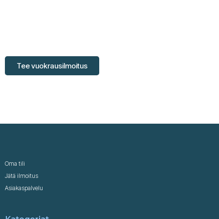
Valitse itsellesi sopiva kuukausipaketti ja ryhdy vuokraajaksi.
Tee vuokrausilmoitus
Oma tili
Jätä ilmoitus
Asiakaspalvelu