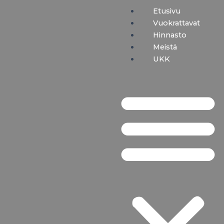
Siirry
M
Etusivu
sisältöön
Vuokrattavat
Hinnasto
Meistä
UKK