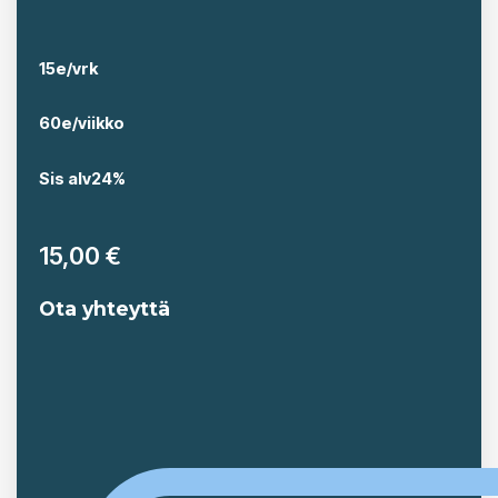
15e/vrk
60e/viikko
Sis alv24%
15,00
€
Ota yhteyttä