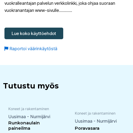
vuokralleantajan palvelun verkkolinkki, joka ohjaa suoraan
vuokranantajan www-sivulle………..
Lue koko käyttöehdot
Raportoi väärinkäytöstä
Tutustu myös
Koneet ja rakentaminen
Koneet ja rakentaminen
Uusimaa - Nurmijärvi
Uusimaa - Nurmijärvi
Runkonaulain
paineilma
Poravasara