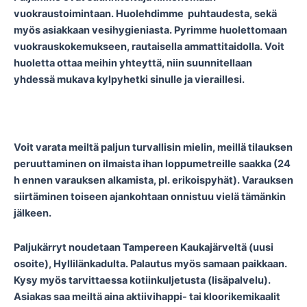
vuokraustoimintaan. Huolehdimme puhtaudesta, sekä
myös asiakkaan vesihygieniasta. Pyrimme huolettomaan
vuokrauskokemukseen, rautaisella ammattitaidolla. Voit
huoletta ottaa meihin yhteyttä, niin suunnitellaan
yhdessä mukava kylpyhetki sinulle ja vieraillesi.
Voit varata meiltä paljun turvallisin mielin, meillä tilauksen
peruuttaminen on ilmaista ihan loppumetreille saakka (24
h ennen varauksen alkamista, pl. erikoispyhät). Varauksen
siirtäminen toiseen ajankohtaan onnistuu vielä tämänkin
jälkeen.
Paljukärryt noudetaan Tampereen Kaukajärveltä (uusi
osoite), Hyllilänkadulta. Palautus myös samaan paikkaan.
Kysy myös tarvittaessa kotiinkuljetusta (lisäpalvelu).
Asiakas saa meiltä aina aktiivihappi- tai kloorikemikaalit