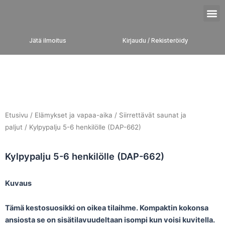
Siirry
M
sisältöön
Jätä ilmoitus
Kirjaudu / Rekisteröidy
Etusivu
/
Elämykset ja vapaa-aika
/
Siirrettävät saunat ja
paljut
/ Kylpypalju 5-6 henkilölle (DAP-662)
Kylpypalju 5-6 henkilölle (DAP-662)
Kuvaus
Tämä kestosuosikki on oikea tilaihme. Kompaktin kokonsa
ansiosta se on sisätilavuudeltaan isompi kun voisi kuvitella.