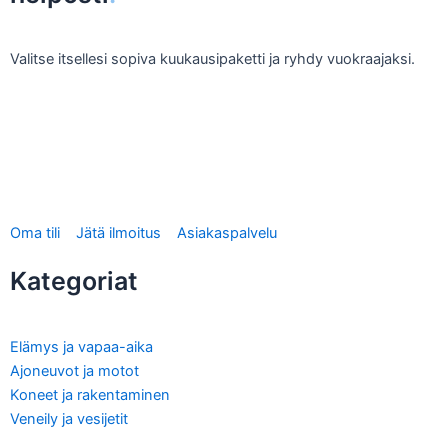
Valitse itsellesi sopiva kuukausipaketti ja ryhdy vuokraajaksi.
Tee vuokrausilmoitus
Oma tili
Jätä ilmoitus
Asiakaspalvelu
Kategoriat
Elämys ja vapaa-aika
Ajoneuvot ja motot
Koneet ja rakentaminen
Veneily ja vesijetit