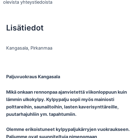
olevista yhteystiedoista
Lisätiedot
Kangasala
,
Pirkanmaa
Paljuvuokraus Kangasala
Mikä onkaan rennonpaa ajanvietettä viikonloppuun kuin
lämmin ulkokylpy. Kylpypalju sopii myös mainiosti
polttareihin, saunailtoihin, lasten kaverisynttäreille,
puutarhajuhliin ym. tapahtumiin.
Olemme erikoistuneet kylpypaljukärryjen vuokraukseen.
Paljumme ovat suunniteltuja nimenomaan