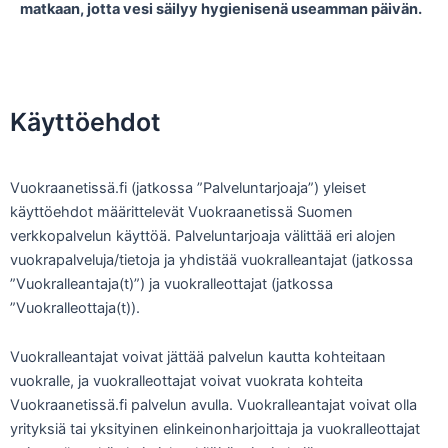
matkaan, jotta vesi säilyy hygienisenä useamman päivän.
Käyttöehdot
Vuokraanetissä.fi (jatkossa ”Palveluntarjoaja”) yleiset
käyttöehdot määrittelevät Vuokraanetissä Suomen
verkkopalvelun käyttöä. Palveluntarjoaja välittää eri alojen
vuokrapalveluja/tietoja ja yhdistää vuokralleantajat (jatkossa
”Vuokralleantaja(t)”) ja vuokralleottajat (jatkossa
”Vuokralleottaja(t)).
Vuokralleantajat voivat jättää palvelun kautta kohteitaan
vuokralle, ja vuokralleottajat voivat vuokrata kohteita
Vuokraanetissä.fi palvelun avulla. Vuokralleantajat voivat olla
yrityksiä tai yksityinen elinkeinonharjoittaja ja vuokralleottajat