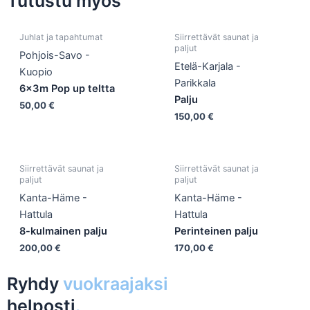
Tutustu myös
Juhlat ja tapahtumat
Siirrettävät saunat ja
paljut
Pohjois-Savo -
Etelä-Karjala -
Kuopio
Parikkala
6x3m Pop up teltta
Palju
50,00
€
150,00
€
Siirrettävät saunat ja
Siirrettävät saunat ja
paljut
paljut
Kanta-Häme -
Kanta-Häme -
Hattula
Hattula
8-kulmainen palju
Perinteinen palju
200,00
€
170,00
€
Ryhdy
vuokraajaksi
helposti
.