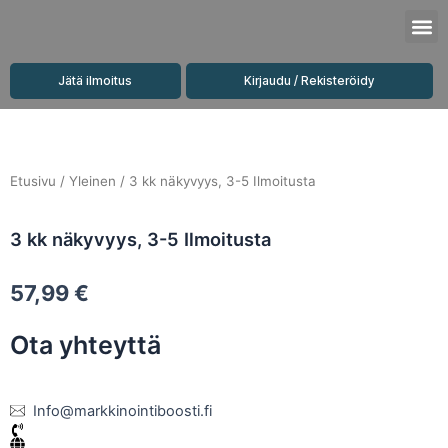
Siirry
M
sisältöön
Jätä ilmoitus
Kirjaudu / Rekisteröidy
Etusivu
/
Yleinen
/ 3 kk näkyvyys, 3-5 Ilmoitusta
3 kk näkyvyys, 3-5 Ilmoitusta
57,99
€
Ota yhteyttä
Info@markkinointiboosti.fi