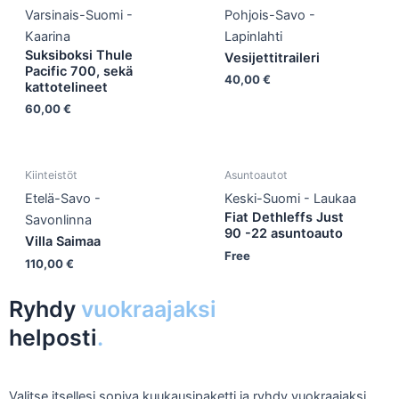
Varsinais-Suomi -
Pohjois-Savo -
Kaarina
Lapinlahti
Suksiboksi Thule
Vesijettitraileri
Pacific 700, sekä
40,00
€
kattotelineet
60,00
€
Kiinteistöt
Asuntoautot
Etelä-Savo -
Keski-Suomi - Laukaa
Fiat Dethleffs Just
Savonlinna
90 -22 asuntoauto
Villa Saimaa
Free
110,00
€
Ryhdy
vuokraajaksi
helposti
.
Valitse itsellesi sopiva kuukausipaketti ja ryhdy vuokraajaksi.